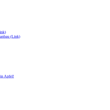
ink)
anbau (Link)
in Apfel!