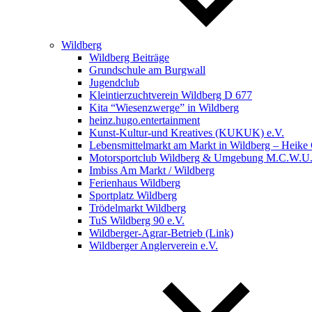
Wildberg
Wildberg Beiträge
Grundschule am Burgwall
Jugendclub
Kleintierzuchtverein Wildberg D 677
Kita “Wiesenzwerge” in Wildberg
heinz.hugo.entertainment
Kunst-Kultur-und Kreatives (KUKUK) e.V.
Lebensmittelmarkt am Markt in Wildberg – Heike
Motorsportclub Wildberg & Umgebung M.C.W.U
Imbiss Am Markt / Wildberg
Ferienhaus Wildberg
Sportplatz Wildberg
Trödelmarkt Wildberg
TuS Wildberg 90 e.V.
Wildberger-Agrar-Betrieb (Link)
Wildberger Anglerverein e.V.