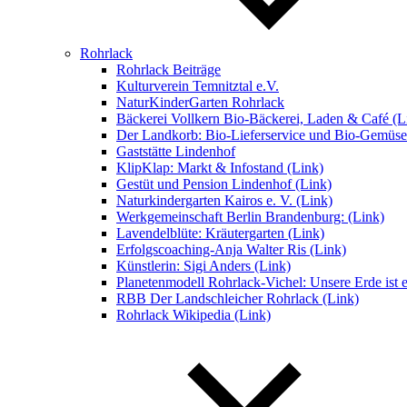
Rohrlack
Rohrlack Beiträge
Kulturverein Temnitztal e.V.
NaturKinderGarten Rohrlack
Bäckerei Vollkern Bio-Bäckerei, Laden & Café (L
Der Landkorb: Bio-Lieferservice und Bio-Gemüse
Gaststätte Lindenhof
KlipKlap: Markt & Infostand (Link)
Gestüt und Pension Lindenhof (Link)
Naturkindergarten Kairos e. V. (Link)
Werkgemeinschaft Berlin Brandenburg: (Link)
Lavendelblüte: Kräutergarten (Link)
Erfolgscoaching-Anja Walter Ris (Link)
Künstlerin: Sigi Anders (Link)
Planetenmodell Rohrlack-Vichel: Unsere Erde ist e
RBB Der Landschleicher Rohrlack (Link)
Rohrlack Wikipedia (Link)