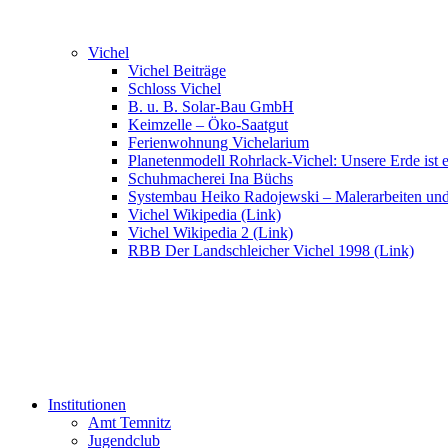
Vichel
Vichel Beiträge
Schloss Vichel
B. u. B. Solar-Bau GmbH
Keimzelle – Öko-Saatgut
Ferienwohnung Vichelarium
Planetenmodell Rohrlack-Vichel: Unsere Erde ist e
Schuhmacherei Ina Büchs
Systembau Heiko Radojewski – Malerarbeiten un
Vichel Wikipedia (Link)
Vichel Wikipedia 2 (Link)
RBB Der Landschleicher Vichel 1998 (Link)
Institutionen
Amt Temnitz
Jugendclub