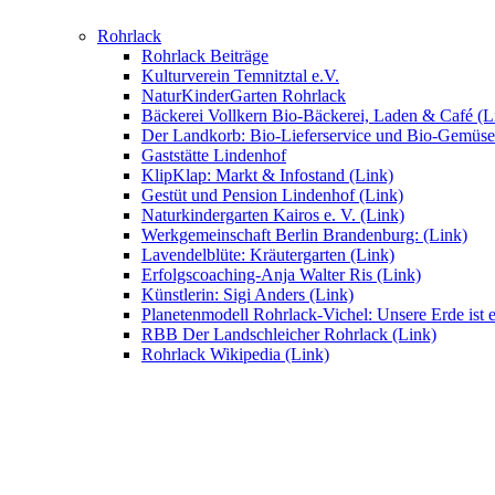
Rohrlack
Rohrlack Beiträge
Kulturverein Temnitztal e.V.
NaturKinderGarten Rohrlack
Bäckerei Vollkern Bio-Bäckerei, Laden & Café (L
Der Landkorb: Bio-Lieferservice und Bio-Gemüse
Gaststätte Lindenhof
KlipKlap: Markt & Infostand (Link)
Gestüt und Pension Lindenhof (Link)
Naturkindergarten Kairos e. V. (Link)
Werkgemeinschaft Berlin Brandenburg: (Link)
Lavendelblüte: Kräutergarten (Link)
Erfolgscoaching-Anja Walter Ris (Link)
Künstlerin: Sigi Anders (Link)
Planetenmodell Rohrlack-Vichel: Unsere Erde ist e
RBB Der Landschleicher Rohrlack (Link)
Rohrlack Wikipedia (Link)