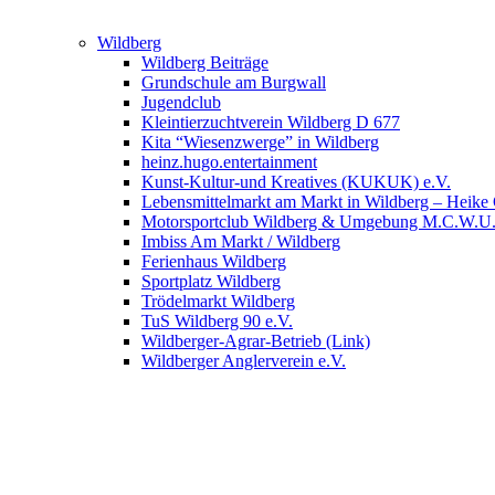
Wildberg
Wildberg Beiträge
Grundschule am Burgwall
Jugendclub
Kleintierzuchtverein Wildberg D 677
Kita “Wiesenzwerge” in Wildberg
heinz.hugo.entertainment
Kunst-Kultur-und Kreatives (KUKUK) e.V.
Lebensmittelmarkt am Markt in Wildberg – Heike
Motorsportclub Wildberg & Umgebung M.C.W.U
Imbiss Am Markt / Wildberg
Ferienhaus Wildberg
Sportplatz Wildberg
Trödelmarkt Wildberg
TuS Wildberg 90 e.V.
Wildberger-Agrar-Betrieb (Link)
Wildberger Anglerverein e.V.