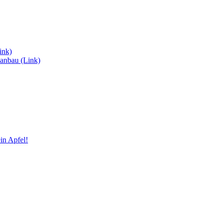
ink)
anbau (Link)
in Apfel!