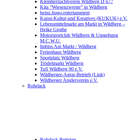
Kleintierzuchtverein Wildberg D 677
Kita “Wiesenzwerge” in Wildberg
heinz.hugo.entertainment
Kunst-Kultur-und Kreatives (KUKUK) e.V.
Lebensmittelmarkt am Markt in Wildberg –
Heike Grothe
Motorsportclub Wildberg & Umgebung
M.C.W.U.
Imbiss Am Markt / Wildberg
Ferienhaus Wildberg
Sportplatz Wildberg
Trödelmarkt Wildberg
TuS Wildberg 90 e.V.
Wildberger-Agrar-Betrieb (Link)
Wildberger Anglerverein e.V.
Rohrlack
Rohrlack Beiträge