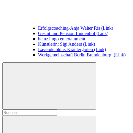
Erfolgscoaching-Anja Walter Ris (Link)
Gestüt und Pension Lindenhof (Link)
heinz.hugo.entertainment
Künstlerin: Sigi Anders (Link)
Lavendelblüte: Kräutergarten (Link)
Werkgemeinschaft Berlin Brandenburg: (Link)
Suchen
nach: