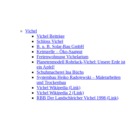
Vichel
Vichel Beiträge
Schloss Vichel
B. u. B. Solar-Bau GmbH
Keimzelle – Öko-Saatgut
Ferienwohnung Vichelarium
Planetenmodell Rohrlack-Vichel: Unsere Erde ist
ein Apfel!
Schuhmacherei Ina Büchs
Systembau Heiko Radojewski – Malerarbeiten
und Trockenbau
Vichel Wikipedia (Link)
Vichel Wikipedia 2 (Link)
RBB Der Landschleicher Vichel 1998 (Link)