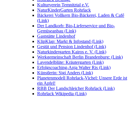
Kulturverein Temnitztal e.V.
NaturKinderGarten Rohrlack
Bäckerei Vollkern Bio-Bäckerei, Laden & Café
(Link)
Der Landkorb: Bio-Lieferservice und Bio-
Gemüseanbau (Link)
Gaststätte Lindenhof
KlipKlap: Markt & Infostand (Link)
Gestüt und Pension Lindenhof (Link)
Naturkindergarten Kairos e. V. (Link)
Werkgemeinschaft Berlin Brandenburg: (Link)
Lavendelblüte: Kräutergarten (Link)
Erfolgscoaching-Anja Walter Ris (Link)
Künstlerin: Sigi Anders (Link)
Planetenmodell Rohrlack-Vichel: Unsere Erde ist
ein Apfel!
RBB Der Landschleicher Rohrlack (Link)
Rohrlack Wikipedia (Link)