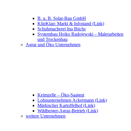
B. u. B. Solar-Bau GmbH
KlipKlap: Markt & Infostand (Link)
Schuhmacherei Ina Büchs
Systembau Heiko Radojewski – Malerarbeiten
und Trockenbau
Agrar und Öko Unternehmen
Keimzelle – Öko-Saatgut
Lohnunternehmen Ackermann (Link)
Märkischer Kartoffelhof (Link)
Wildberger-Agrar-Betrieb (Link)
weitere Unternehmen