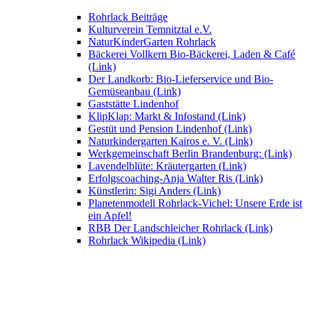
Rohrlack Beiträge
Kulturverein Temnitztal e.V.
NaturKinderGarten Rohrlack
Bäckerei Vollkern Bio-Bäckerei, Laden & Café
(Link)
Der Landkorb: Bio-Lieferservice und Bio-
Gemüseanbau (Link)
Gaststätte Lindenhof
KlipKlap: Markt & Infostand (Link)
Gestüt und Pension Lindenhof (Link)
Naturkindergarten Kairos e. V. (Link)
Werkgemeinschaft Berlin Brandenburg: (Link)
Lavendelblüte: Kräutergarten (Link)
Erfolgscoaching-Anja Walter Ris (Link)
Künstlerin: Sigi Anders (Link)
Planetenmodell Rohrlack-Vichel: Unsere Erde ist
ein Apfel!
RBB Der Landschleicher Rohrlack (Link)
Rohrlack Wikipedia (Link)