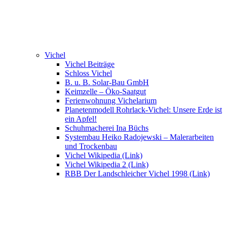
Vichel
Vichel Beiträge
Schloss Vichel
B. u. B. Solar-Bau GmbH
Keimzelle – Öko-Saatgut
Ferienwohnung Vichelarium
Planetenmodell Rohrlack-Vichel: Unsere Erde ist
ein Apfel!
Schuhmacherei Ina Büchs
Systembau Heiko Radojewski – Malerarbeiten
und Trockenbau
Vichel Wikipedia (Link)
Vichel Wikipedia 2 (Link)
RBB Der Landschleicher Vichel 1998 (Link)