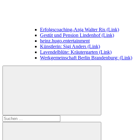
Erfolgscoaching-Anja Walter Ris (Link)
Gestüt und Pension Lindenhof (Link)
heinz.hugo.entertainment
Künstlerin: Sigi Anders (Link)
Lavendelblüte: Kräutergarten (Link)
Werkgemeinschaft Berlin Brandenburg: (Link)
Suchen
nach: