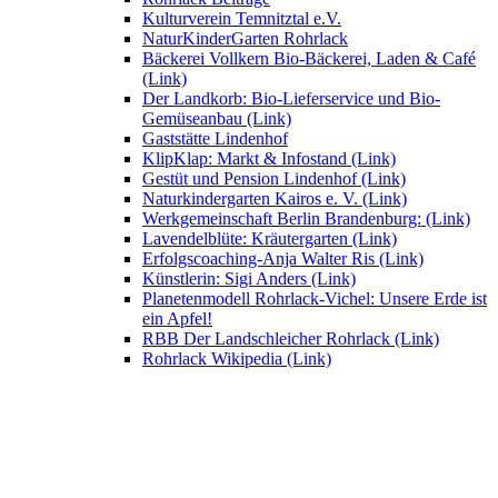
Kulturverein Temnitztal e.V.
NaturKinderGarten Rohrlack
Bäckerei Vollkern Bio-Bäckerei, Laden & Café
(Link)
Der Landkorb: Bio-Lieferservice und Bio-
Gemüseanbau (Link)
Gaststätte Lindenhof
KlipKlap: Markt & Infostand (Link)
Gestüt und Pension Lindenhof (Link)
Naturkindergarten Kairos e. V. (Link)
Werkgemeinschaft Berlin Brandenburg: (Link)
Lavendelblüte: Kräutergarten (Link)
Erfolgscoaching-Anja Walter Ris (Link)
Künstlerin: Sigi Anders (Link)
Planetenmodell Rohrlack-Vichel: Unsere Erde ist
ein Apfel!
RBB Der Landschleicher Rohrlack (Link)
Rohrlack Wikipedia (Link)