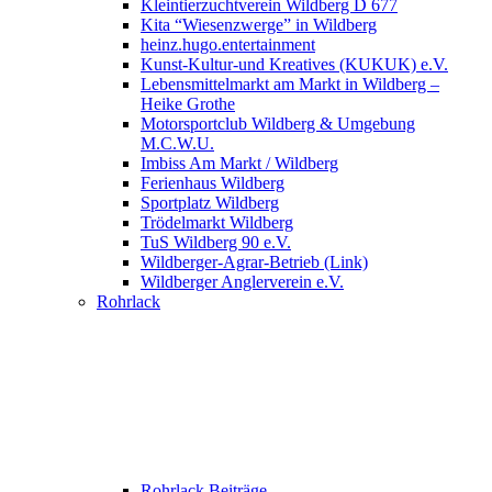
Kleintierzuchtverein Wildberg D 677
Kita “Wiesenzwerge” in Wildberg
heinz.hugo.entertainment
Kunst-Kultur-und Kreatives (KUKUK) e.V.
Lebensmittelmarkt am Markt in Wildberg –
Heike Grothe
Motorsportclub Wildberg & Umgebung
M.C.W.U.
Imbiss Am Markt / Wildberg
Ferienhaus Wildberg
Sportplatz Wildberg
Trödelmarkt Wildberg
TuS Wildberg 90 e.V.
Wildberger-Agrar-Betrieb (Link)
Wildberger Anglerverein e.V.
Rohrlack
Rohrlack Beiträge