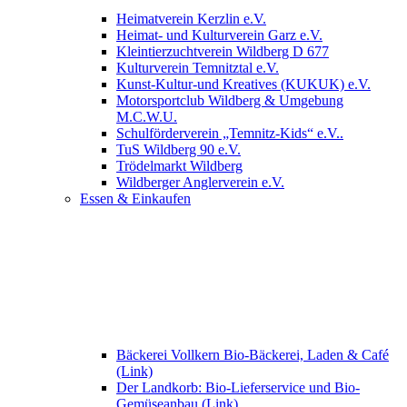
Heimatverein Kerzlin e.V.
Heimat- und Kulturverein Garz e.V.
Kleintierzuchtverein Wildberg D 677
Kulturverein Temnitztal e.V.
Kunst-Kultur-und Kreatives (KUKUK) e.V.
Motorsportclub Wildberg & Umgebung
M.C.W.U.
Schulförderverein „Temnitz-Kids“ e.V..
TuS Wildberg 90 e.V.
Trödelmarkt Wildberg
Wildberger Anglerverein e.V.
Essen & Einkaufen
Bäckerei Vollkern Bio-Bäckerei, Laden & Café
(Link)
Der Landkorb: Bio-Lieferservice und Bio-
Gemüseanbau (Link)