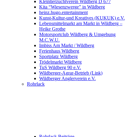
Kleintierzuchtverein Wildberg D 677
Kita “Wiesenzwerge” in Wildberg
heinz.hugo.entertainment
Kunst-Kultur-und Kreatives (KUKUK) e.V.
Lebensmittelmarkt am Markt in Wildberg –
Heike Grothe
Motorsportclub Wildberg & Umgebung
M.C.W.U.
Imbiss Am Markt / Wildberg
Ferienhaus Wildberg
Sportplatz Wildberg
Trödelmarkt Wildberg
TuS Wildberg 90 e.V.
Wildberger-Agrar-Betrieb (Link)
Wildberger Anglerverein e.V.
Rohrlack
Rohrlack Beiträge