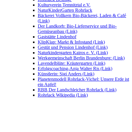
Kulturverein Temnitztal e.V.
NaturKinderGarten Rohrlack
Bäckerei Vollkern Bio-Bäckerei, Laden & Café
(Link)
Der Landkorb: Bio-Lieferservice und Bio-
Gemüseanbau (Link)
Gaststätte Lindenhof
KlipKlap: Markt & Infostand (Link)
Gestüt und Pension Lindenhof (Link)
Naturkindergarten Kairos e. V. (Link)
Werkgemeinschaft Berlin Brandenburg: (Link)
Lavendelblüte: Kräutergarten (Link)
Erfolgscoaching-Anja Walter Ris (Link)
Künstlerin: Sigi Anders (Link)
Planetenmodell Rohrlack-Vichel: Unsere Erde ist
ein Apfel!
RBB Der Landschleicher Rohrlack (Link)
Rohrlack Wikipedia (Link)