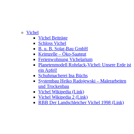
Vichel
Vichel Beiträge
Schloss Vichel
B. u. B. Solar-Bau GmbH
Keimzelle – Öko-Saatgut
Ferienwohnung Vichelarium
Planetenmodell Rohrlack-Vichel: Unsere Erde ist
ein Apfel!
Schuhmacherei Ina Büchs
Systembau Heiko Radojewski – Malerarbeiten
und Trockenbau
Vichel Wikipedia (Link)
Vichel Wikipedia 2 (Link)
RBB Der Landschleicher Vichel 1998 (Link)