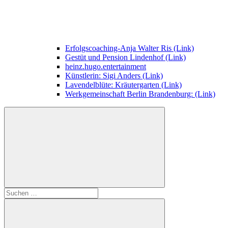
Erfolgscoaching-Anja Walter Ris (Link)
Gestüt und Pension Lindenhof (Link)
heinz.hugo.entertainment
Künstlerin: Sigi Anders (Link)
Lavendelblüte: Kräutergarten (Link)
Werkgemeinschaft Berlin Brandenburg: (Link)
Suchen
nach: