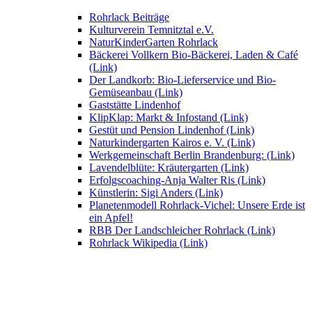
Rohrlack Beiträge
Kulturverein Temnitztal e.V.
NaturKinderGarten Rohrlack
Bäckerei Vollkern Bio-Bäckerei, Laden & Café
(Link)
Der Landkorb: Bio-Lieferservice und Bio-
Gemüseanbau (Link)
Gaststätte Lindenhof
KlipKlap: Markt & Infostand (Link)
Gestüt und Pension Lindenhof (Link)
Naturkindergarten Kairos e. V. (Link)
Werkgemeinschaft Berlin Brandenburg: (Link)
Lavendelblüte: Kräutergarten (Link)
Erfolgscoaching-Anja Walter Ris (Link)
Künstlerin: Sigi Anders (Link)
Planetenmodell Rohrlack-Vichel: Unsere Erde ist
ein Apfel!
RBB Der Landschleicher Rohrlack (Link)
Rohrlack Wikipedia (Link)