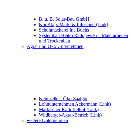
B. u. B. Solar-Bau GmbH
KlipKlap: Markt & Infostand (Link)
Schuhmacherei Ina Büchs
Systembau Heiko Radojewski – Malerarbeiten
und Trockenbau
Agrar und Öko Unternehmen
Keimzelle – Öko-Saatgut
Lohnunternehmen Ackermann (Link)
Märkischer Kartoffelhof (Link)
Wildberger-Agrar-Betrieb (Link)
weitere Unternehmen