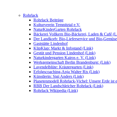
Rohrlack
Rohrlack Beiträge
Kulturverein Temnitztal e.V.
NaturKinderGarten Rohrlack
Bäckerei Vollkern Bio-Bäckerei, Laden & Café (L
Der Landkorb: Bio-Lieferservice und Bio-Gemüse
Gaststätte Lindenhof
KlipKlap: Markt & Infostand (Link)
Gestüt und Pension Lindenhof (Link)
Naturkindergarten Kairos e. V. (Link)
Werkgemeinschaft Berlin Brandenburg: (Link)
Lavendelblüte: Kräutergarten (Link)
Erfolgscoaching-Anja Walter Ris (Link)
Künstlerin: Sigi Anders (Link)
Planetenmodell Rohrlack-Vichel: Unsere Erde ist e
RBB Der Landschleicher Rohrlack (Link)
Rohrlack Wikipedia (Link)