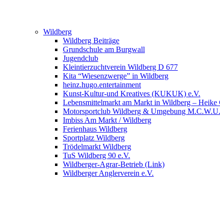
Wildberg
Wildberg Beiträge
Grundschule am Burgwall
Jugendclub
Kleintierzuchtverein Wildberg D 677
Kita “Wiesenzwerge” in Wildberg
heinz.hugo.entertainment
Kunst-Kultur-und Kreatives (KUKUK) e.V.
Lebensmittelmarkt am Markt in Wildberg – Heike
Motorsportclub Wildberg & Umgebung M.C.W.U
Imbiss Am Markt / Wildberg
Ferienhaus Wildberg
Sportplatz Wildberg
Trödelmarkt Wildberg
TuS Wildberg 90 e.V.
Wildberger-Agrar-Betrieb (Link)
Wildberger Anglerverein e.V.