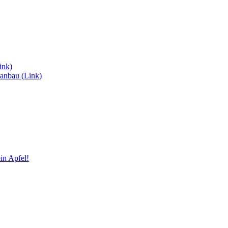
ink)
anbau (Link)
in Apfel!