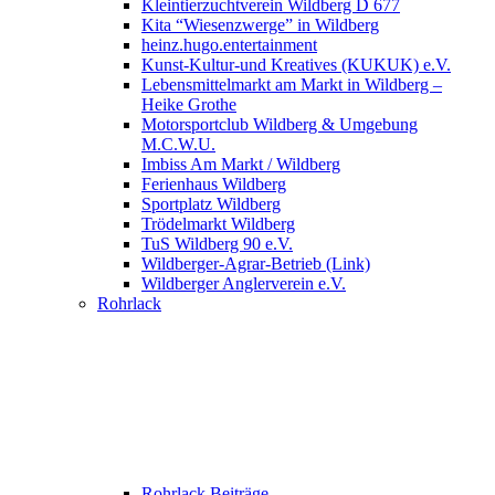
Kleintierzuchtverein Wildberg D 677
Kita “Wiesenzwerge” in Wildberg
heinz.hugo.entertainment
Kunst-Kultur-und Kreatives (KUKUK) e.V.
Lebensmittelmarkt am Markt in Wildberg –
Heike Grothe
Motorsportclub Wildberg & Umgebung
M.C.W.U.
Imbiss Am Markt / Wildberg
Ferienhaus Wildberg
Sportplatz Wildberg
Trödelmarkt Wildberg
TuS Wildberg 90 e.V.
Wildberger-Agrar-Betrieb (Link)
Wildberger Anglerverein e.V.
Rohrlack
Rohrlack Beiträge