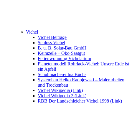
Vichel
Vichel Beiträge
Schloss Vichel
B. u. B. Solar-Bau GmbH
Keimzelle – Öko-Saatgut
Ferienwohnung Vichelarium
Planetenmodell Rohrlack-Vichel: Unsere Erde ist
ein Apfel!
Schuhmacherei Ina Büchs
Systembau Heiko Radojewski – Malerarbeiten
und Trockenbau
Vichel Wikipedia (Link)
Vichel Wikipedia 2 (Link)
RBB Der Landschleicher Vichel 1998 (Link)