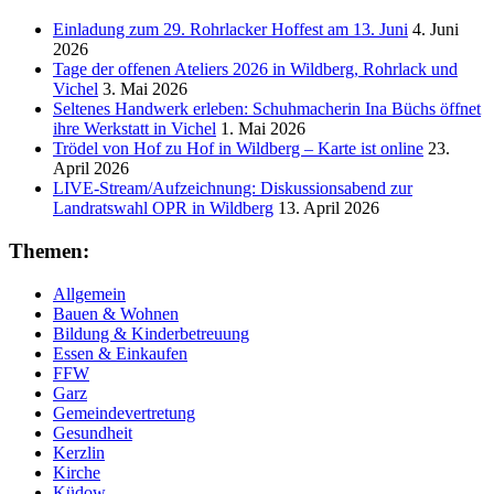
Beiträge
Einladung zum 29. Rohrlacker Hoffest am 13. Juni
4. Juni
2026
Tage der offenen Ateliers 2026 in Wildberg, Rohrlack und
Vichel
3. Mai 2026
Seltenes Handwerk erleben: Schuhmacherin Ina Büchs öffnet
ihre Werkstatt in Vichel
1. Mai 2026
Trödel von Hof zu Hof in Wildberg – Karte ist online
23.
April 2026
LIVE-Stream/Aufzeichnung: Diskussionsabend zur
Landratswahl OPR in Wildberg
13. April 2026
Themen:
Allgemein
Bauen & Wohnen
Bildung & Kinderbetreuung
Essen & Einkaufen
FFW
Garz
Gemeindevertretung
Gesundheit
Kerzlin
Kirche
Küdow