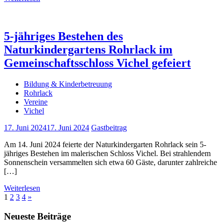
5-jähriges Bestehen des
Naturkindergartens Rohrlack im
Gemeinschaftsschloss Vichel gefeiert
Bildung & Kinderbetreuung
Rohrlack
Vereine
Vichel
17. Juni 2024
17. Juni 2024
Gastbeitrag
Am 14. Juni 2024 feierte der Naturkindergarten Rohrlack sein 5-
jähriges Bestehen im malerischen Schloss Vichel. Bei strahlendem
Sonnenschein versammelten sich etwa 60 Gäste, darunter zahlreiche
[…]
Weiterlesen
Seitennummerierung
Nächste
1
2
3
4
»
Beiträge
der
Neueste Beiträge