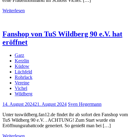
erste Frauenflohmarkt im Schloss Vichel. […]
Weiterlesen
Fanshop von TuS Wildberg 90 e.V. hat
eröffnet
Garz
Kerzlin
Küdow
Lüchfeld
Rohrlack
Vereine
Vichel
Wildberg
14. August 2024
21. August 2024
Sven Hegermann
Unter tuswildberg.fan12.de findet ihr ab sofort den Fanshop vom
TuS Wildberg 90 e.V. . ACHTUNG! Zum Start wurde ein
Eröffnungsrabattcode generiert. So genießt man bei […]
Weiterlesen