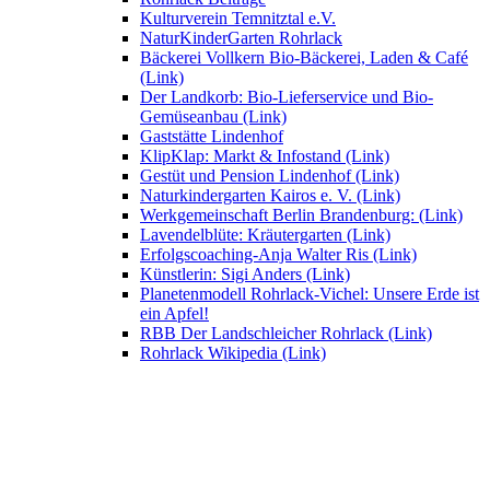
Kulturverein Temnitztal e.V.
NaturKinderGarten Rohrlack
Bäckerei Vollkern Bio-Bäckerei, Laden & Café
(Link)
Der Landkorb: Bio-Lieferservice und Bio-
Gemüseanbau (Link)
Gaststätte Lindenhof
KlipKlap: Markt & Infostand (Link)
Gestüt und Pension Lindenhof (Link)
Naturkindergarten Kairos e. V. (Link)
Werkgemeinschaft Berlin Brandenburg: (Link)
Lavendelblüte: Kräutergarten (Link)
Erfolgscoaching-Anja Walter Ris (Link)
Künstlerin: Sigi Anders (Link)
Planetenmodell Rohrlack-Vichel: Unsere Erde ist
ein Apfel!
RBB Der Landschleicher Rohrlack (Link)
Rohrlack Wikipedia (Link)