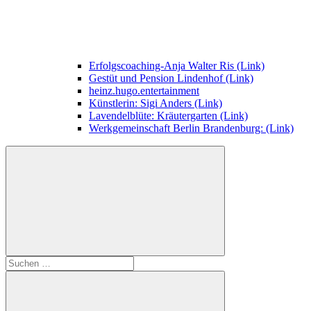
Erfolgscoaching-Anja Walter Ris (Link)
Gestüt und Pension Lindenhof (Link)
heinz.hugo.entertainment
Künstlerin: Sigi Anders (Link)
Lavendelblüte: Kräutergarten (Link)
Werkgemeinschaft Berlin Brandenburg: (Link)
Suchen
nach: