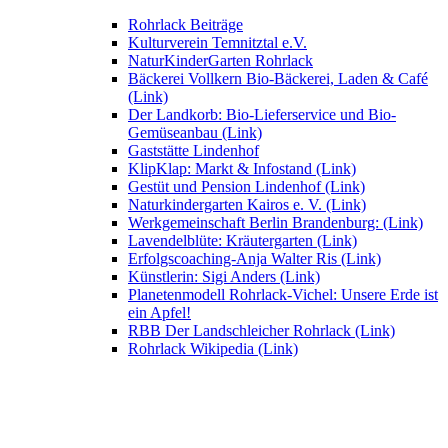
Rohrlack Beiträge
Kulturverein Temnitztal e.V.
NaturKinderGarten Rohrlack
Bäckerei Vollkern Bio-Bäckerei, Laden & Café
(Link)
Der Landkorb: Bio-Lieferservice und Bio-
Gemüseanbau (Link)
Gaststätte Lindenhof
KlipKlap: Markt & Infostand (Link)
Gestüt und Pension Lindenhof (Link)
Naturkindergarten Kairos e. V. (Link)
Werkgemeinschaft Berlin Brandenburg: (Link)
Lavendelblüte: Kräutergarten (Link)
Erfolgscoaching-Anja Walter Ris (Link)
Künstlerin: Sigi Anders (Link)
Planetenmodell Rohrlack-Vichel: Unsere Erde ist
ein Apfel!
RBB Der Landschleicher Rohrlack (Link)
Rohrlack Wikipedia (Link)