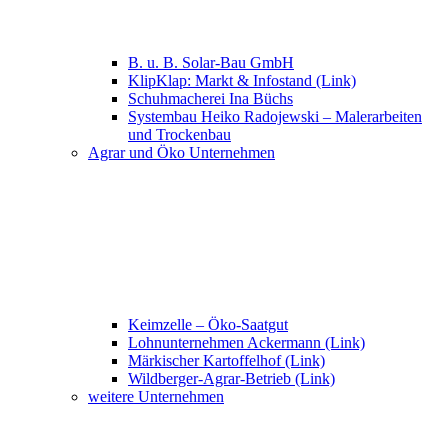
B. u. B. Solar-Bau GmbH
KlipKlap: Markt & Infostand (Link)
Schuhmacherei Ina Büchs
Systembau Heiko Radojewski – Malerarbeiten
und Trockenbau
Agrar und Öko Unternehmen
Keimzelle – Öko-Saatgut
Lohnunternehmen Ackermann (Link)
Märkischer Kartoffelhof (Link)
Wildberger-Agrar-Betrieb (Link)
weitere Unternehmen