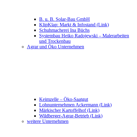
B. u. B. Solar-Bau GmbH
KlipKlap: Markt & Infostand (Link)
Schuhmacherei Ina Büchs
Systembau Heiko Radojewski – Malerarbeiten
und Trockenbau
Agrar und Öko Unternehmen
Keimzelle – Öko-Saatgut
Lohnunternehmen Ackermann (Link)
Märkischer Kartoffelhof (Link)
Wildberger-Agrar-Betrieb (Link)
weitere Unternehmen