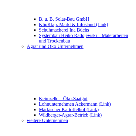
B. u. B. Solar-Bau GmbH
KlipKlap: Markt & Infostand (Link)
Schuhmacherei Ina Büchs
Systembau Heiko Radojewski – Malerarbeiten
und Trockenbau
Agrar und Öko Unternehmen
Keimzelle – Öko-Saatgut
Lohnunternehmen Ackermann (Link)
Märkischer Kartoffelhof (Link)
Wildberger-Agrar-Betrieb (Link)
weitere Unternehmen