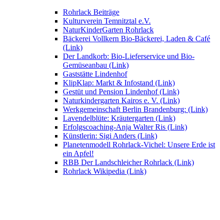
Rohrlack Beiträge
Kulturverein Temnitztal e.V.
NaturKinderGarten Rohrlack
Bäckerei Vollkern Bio-Bäckerei, Laden & Café
(Link)
Der Landkorb: Bio-Lieferservice und Bio-
Gemüseanbau (Link)
Gaststätte Lindenhof
KlipKlap: Markt & Infostand (Link)
Gestüt und Pension Lindenhof (Link)
Naturkindergarten Kairos e. V. (Link)
Werkgemeinschaft Berlin Brandenburg: (Link)
Lavendelblüte: Kräutergarten (Link)
Erfolgscoaching-Anja Walter Ris (Link)
Künstlerin: Sigi Anders (Link)
Planetenmodell Rohrlack-Vichel: Unsere Erde ist
ein Apfel!
RBB Der Landschleicher Rohrlack (Link)
Rohrlack Wikipedia (Link)