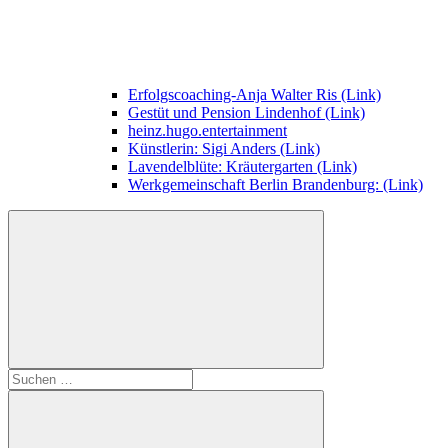
Erfolgscoaching-Anja Walter Ris (Link)
Gestüt und Pension Lindenhof (Link)
heinz.hugo.entertainment
Künstlerin: Sigi Anders (Link)
Lavendelblüte: Kräutergarten (Link)
Werkgemeinschaft Berlin Brandenburg: (Link)
Suchen
nach: