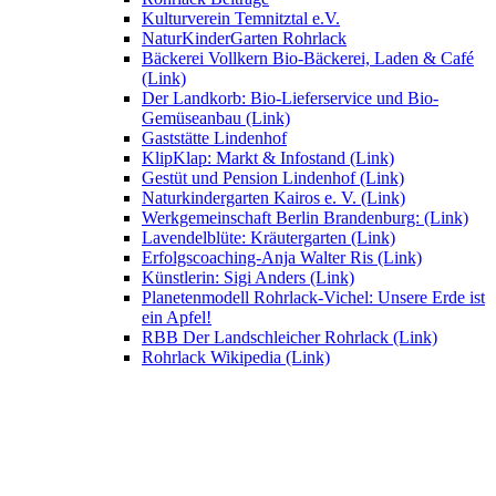
Kulturverein Temnitztal e.V.
NaturKinderGarten Rohrlack
Bäckerei Vollkern Bio-Bäckerei, Laden & Café
(Link)
Der Landkorb: Bio-Lieferservice und Bio-
Gemüseanbau (Link)
Gaststätte Lindenhof
KlipKlap: Markt & Infostand (Link)
Gestüt und Pension Lindenhof (Link)
Naturkindergarten Kairos e. V. (Link)
Werkgemeinschaft Berlin Brandenburg: (Link)
Lavendelblüte: Kräutergarten (Link)
Erfolgscoaching-Anja Walter Ris (Link)
Künstlerin: Sigi Anders (Link)
Planetenmodell Rohrlack-Vichel: Unsere Erde ist
ein Apfel!
RBB Der Landschleicher Rohrlack (Link)
Rohrlack Wikipedia (Link)