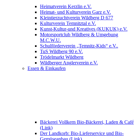
Heimatverein Kerzlin e.V.
Heimat- und Kulturverein Garz e.V.
Kleintierzuchtverein Wildberg D 677
Kulturverein Temnitztal e.V.
Kunst-Kultur-und Kreatives (KUKUK) e.V.
Motorsportclub Wildberg & Umgebung
M.C.W.U.
Schulförderverein „Temnitz-Kids“ e.V..
TuS Wildberg 90 e.V.
Trödelmarkt Wildberg
Wildberger Anglerverein e.V.
Essen & Einkaufen
Bäckerei Vollkern Bio-Bäckerei, Laden & Café
(Link)
Der Landkorb: Bio-Lieferservice und Bio-
Gemüseanbau (Link)