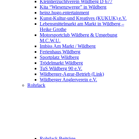
Kleintierzuchtverein Wildberg D 677
Kita “Wiesenzwerge” in Wildberg
heinz.hugo.entertainment
Kunst-Kultur-und Kreatives (KUKUK) e.V.
Lebensmittelmarkt am Markt in Wildberg –
Heike Grothe
Motorsportclub Wildberg & Umgebung
M.C.W.U.
Imbiss Am Markt / Wildberg
Ferienhaus Wildberg
Sportplatz Wildberg
Trödelmarkt Wildberg
TuS Wildberg 90 e.V.
Wildberger-Agrar-Betrieb (Link)
Wildberger Anglerverein e.V.
Rohrlack
Rohrlack Beiträge