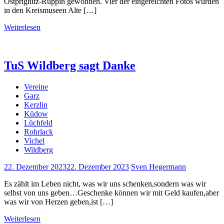
Ostprignitz-Ruppin gewonnen. Vier der eingereichten Fotos wurden
in den Kreismuseen Alte […]
Weiterlesen
TuS Wildberg sagt Danke
Vereine
Garz
Kerzlin
Küdow
Lüchfeld
Rohrlack
Vichel
Wildberg
22. Dezember 2023
22. Dezember 2023
Sven Hegermann
Es zählt im Leben nicht, was wir uns schenken,sondern was wir
selbst von uns geben…Geschenke können wir mit Geld kaufen,aber
was wir von Herzen geben,ist […]
Weiterlesen