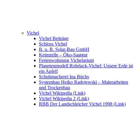
Vichel
Vichel Beiträge
Schloss Vichel
B. u. B. Solar-Bau GmbH
Keimzelle – Öko-Saatgut
Ferienwohnung Vichelarium
Planetenmodell Rohrlack-Vichel: Unsere Erde ist
ein Apfel!
Schuhmacherei Ina Büchs
Systembau Heiko Radojewski – Malerarbeiten
und Trockenbau
Vichel Wikipedia (Link)
Vichel Wikipedia 2 (Link)
RBB Der Landschleicher Vichel 1998 (Link)