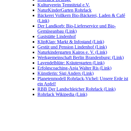
Kulturverein Temnitztal e.V.
NaturKinderGarten Rohrlack
Bäckerei Vollkern Bio-Bäckerei, Laden & Café
(Link)
Der Landkorb: Bio-Lieferservice und Bio-
Gemüseanbau (Link)
Gaststätte Lindenhof
KlipKlap: Markt & Infostand (Link)
Gestüt und Pension Lindenhof (Link)
Naturkindergarten Kairos e. V. (Link)
Werkgemeinschaft Berlin Brandenburg: (Link)
Lavendelblüte: Kräutergarten (Link)
Erfolgscoaching-Anja Walter Ris (Link)
Künstlerin: Sigi Anders (Link)
Planetenmodell Rohrlack-Vichel: Unsere Erde ist
ein Apfel!
RBB Der Landschleicher Rohrlack (Link)
Rohrlack Wikipedia (Link)