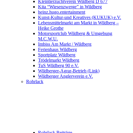
Kleintierzuchtverein Wildberg D 677
Kita “Wiesenzwerge” in Wildberg
heinz.hugo.entertainment
Kunst-Kultur-und Kreatives (KUKUK) e.V.
Lebensmittelmarkt am Markt in Wildberg –
Heike Grothe
Motorsportclub Wildberg & Umgebung
M.C.W.U.
Imbiss Am Markt / Wildberg
Ferienhaus Wildberg
Sportplatz Wildberg
Trödelmarkt Wildberg
TuS Wildberg 90 e.V.
Wildberger-Agrar-Betrieb (Link)
Wildberger Anglerverein e.V.
Rohrlack
Rohrlack Beiträge