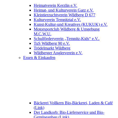
Heimatverein Kerzlin e.V.
Heimat- und Kulturverein Garz e.V.
Kleintierzuchtverein Wildberg D 677
Kulturverein Temnitztal e.V.
Kunst-Kultur-und Kreatives (KUKUK) e.V.
Motorsportclub Wildberg & Umgebung
M.C.W.U.
Schulförderverein „Temnitz-Kids“ e.V..
TuS Wildberg 90 e.V.
Trödelmarkt Wildberg
Wildberger Anglerverein e.V.
Essen & Einkaufen
Bäckerei Vollkern Bio-Bäckerei, Laden & Café
(Link)
Der Landkorb: Bio-Lieferservice und Bio-
Gemüseanbau (Link)