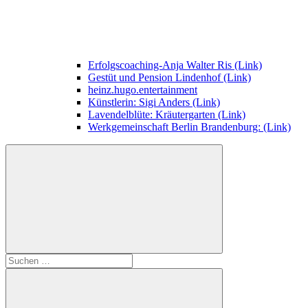
Erfolgscoaching-Anja Walter Ris (Link)
Gestüt und Pension Lindenhof (Link)
heinz.hugo.entertainment
Künstlerin: Sigi Anders (Link)
Lavendelblüte: Kräutergarten (Link)
Werkgemeinschaft Berlin Brandenburg: (Link)
Suchen
nach: