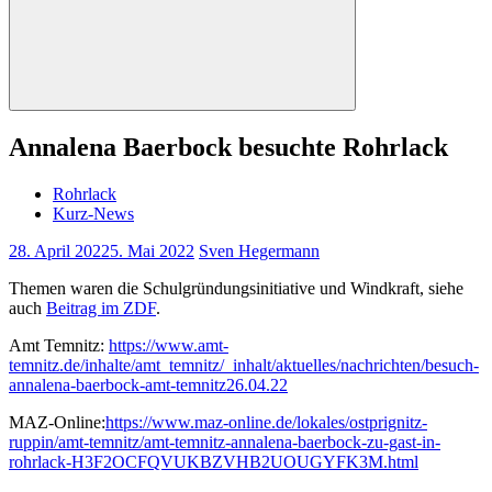
Suchen
Annalena Baerbock besuchte Rohrlack
Rohrlack
Kurz-News
28. April 2022
5. Mai 2022
Sven Hegermann
Themen waren die Schulgründungsinitiative und Windkraft, siehe
auch
Beitrag im ZDF
.
Amt Temnitz:
https://www.amt-
temnitz.de/inhalte/amt_temnitz/_inhalt/aktuelles/nachrichten/besuch-
annalena-baerbock-amt-temnitz26.04.22
MAZ-Online:
https://www.maz-online.de/lokales/ostprignitz-
ruppin/amt-temnitz/amt-temnitz-annalena-baerbock-zu-gast-in-
rohrlack-H3F2OCFQVUKBZVHB2UOUGYFK3M.html