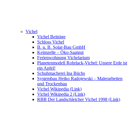
Vichel
Vichel Beiträge
Schloss Vichel
B. u. B. Solar-Bau GmbH
Keimzelle – Öko-Saatgut
Ferienwohnung Vichelarium
Planetenmodell Rohrlack-Vichel: Unsere Erde ist
ein Apfel!
Schuhmacherei Ina Büchs
Systembau Heiko Radojewski – Malerarbeiten
und Trockenbau
Vichel Wikipedia (Link)
Vichel Wikipedia 2 (Link)
RBB Der Landschleicher Vichel 1998 (Link)