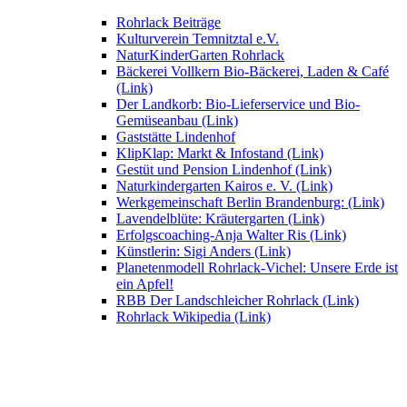
Rohrlack Beiträge
Kulturverein Temnitztal e.V.
NaturKinderGarten Rohrlack
Bäckerei Vollkern Bio-Bäckerei, Laden & Café
(Link)
Der Landkorb: Bio-Lieferservice und Bio-
Gemüseanbau (Link)
Gaststätte Lindenhof
KlipKlap: Markt & Infostand (Link)
Gestüt und Pension Lindenhof (Link)
Naturkindergarten Kairos e. V. (Link)
Werkgemeinschaft Berlin Brandenburg: (Link)
Lavendelblüte: Kräutergarten (Link)
Erfolgscoaching-Anja Walter Ris (Link)
Künstlerin: Sigi Anders (Link)
Planetenmodell Rohrlack-Vichel: Unsere Erde ist
ein Apfel!
RBB Der Landschleicher Rohrlack (Link)
Rohrlack Wikipedia (Link)