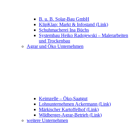
B. u. B. Solar-Bau GmbH
KlipKlap: Markt & Infostand (Link)
Schuhmacherei Ina Büchs
Systembau Heiko Radojewski – Malerarbeiten
und Trockenbau
Agrar und Öko Unternehmen
Keimzelle – Öko-Saatgut
Lohnunternehmen Ackermann (Link)
Märkischer Kartoffelhof (Link)
Wildberger-Agrar-Betrieb (Link)
weitere Unternehmen