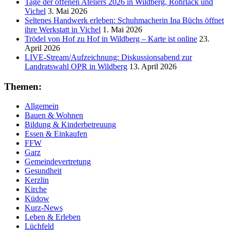
Tage der offenen Ateliers 2026 in Wildberg, Rohrlack und
Vichel
3. Mai 2026
Seltenes Handwerk erleben: Schuhmacherin Ina Büchs öffnet
ihre Werkstatt in Vichel
1. Mai 2026
Trödel von Hof zu Hof in Wildberg – Karte ist online
23.
April 2026
LIVE-Stream/Aufzeichnung: Diskussionsabend zur
Landratswahl OPR in Wildberg
13. April 2026
Themen:
Allgemein
Bauen & Wohnen
Bildung & Kinderbetreuung
Essen & Einkaufen
FFW
Garz
Gemeindevertretung
Gesundheit
Kerzlin
Kirche
Küdow
Kurz-News
Leben & Erleben
Lüchfeld