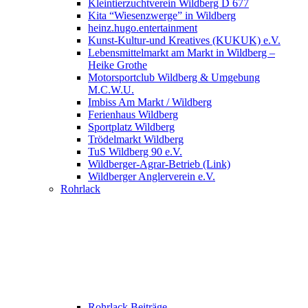
Kleintierzuchtverein Wildberg D 677
Kita “Wiesenzwerge” in Wildberg
heinz.hugo.entertainment
Kunst-Kultur-und Kreatives (KUKUK) e.V.
Lebensmittelmarkt am Markt in Wildberg –
Heike Grothe
Motorsportclub Wildberg & Umgebung
M.C.W.U.
Imbiss Am Markt / Wildberg
Ferienhaus Wildberg
Sportplatz Wildberg
Trödelmarkt Wildberg
TuS Wildberg 90 e.V.
Wildberger-Agrar-Betrieb (Link)
Wildberger Anglerverein e.V.
Rohrlack
Rohrlack Beiträge