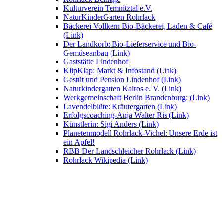
Kulturverein Temnitztal e.V.
NaturKinderGarten Rohrlack
Bäckerei Vollkern Bio-Bäckerei, Laden & Café
(Link)
Der Landkorb: Bio-Lieferservice und Bio-
Gemüseanbau (Link)
Gaststätte Lindenhof
KlipKlap: Markt & Infostand (Link)
Gestüt und Pension Lindenhof (Link)
Naturkindergarten Kairos e. V. (Link)
Werkgemeinschaft Berlin Brandenburg: (Link)
Lavendelblüte: Kräutergarten (Link)
Erfolgscoaching-Anja Walter Ris (Link)
Künstlerin: Sigi Anders (Link)
Planetenmodell Rohrlack-Vichel: Unsere Erde ist
ein Apfel!
RBB Der Landschleicher Rohrlack (Link)
Rohrlack Wikipedia (Link)