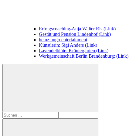
Erfolgscoaching-Anja Walter Ris (Link)
Gestüt und Pension Lindenhof (Link)
heinz.hugo.entertainment
Künstlerin: Sigi Anders (Link)
Lavendelblüte: Kräutergarten (Link)
Werkgemeinschaft Berlin Brandenburg: (Link)
Suchen
nach: