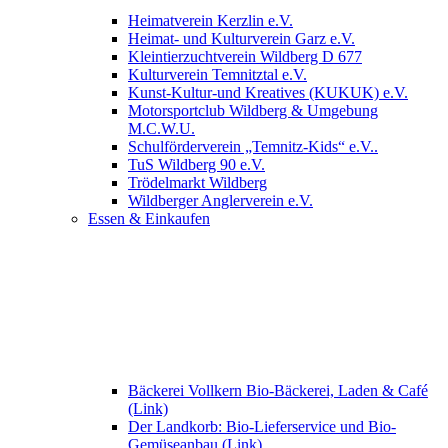
Heimatverein Kerzlin e.V.
Heimat- und Kulturverein Garz e.V.
Kleintierzuchtverein Wildberg D 677
Kulturverein Temnitztal e.V.
Kunst-Kultur-und Kreatives (KUKUK) e.V.
Motorsportclub Wildberg & Umgebung
M.C.W.U.
Schulförderverein „Temnitz-Kids“ e.V..
TuS Wildberg 90 e.V.
Trödelmarkt Wildberg
Wildberger Anglerverein e.V.
Essen & Einkaufen
Bäckerei Vollkern Bio-Bäckerei, Laden & Café
(Link)
Der Landkorb: Bio-Lieferservice und Bio-
Gemüseanbau (Link)