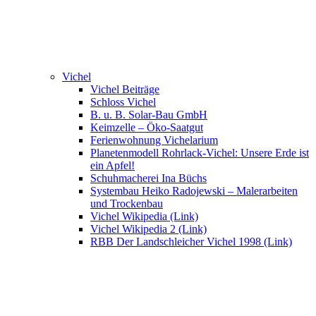
Vichel
Vichel Beiträge
Schloss Vichel
B. u. B. Solar-Bau GmbH
Keimzelle – Öko-Saatgut
Ferienwohnung Vichelarium
Planetenmodell Rohrlack-Vichel: Unsere Erde ist
ein Apfel!
Schuhmacherei Ina Büchs
Systembau Heiko Radojewski – Malerarbeiten
und Trockenbau
Vichel Wikipedia (Link)
Vichel Wikipedia 2 (Link)
RBB Der Landschleicher Vichel 1998 (Link)