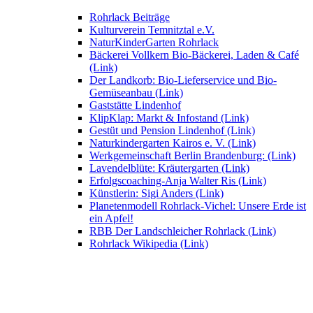
Rohrlack Beiträge
Kulturverein Temnitztal e.V.
NaturKinderGarten Rohrlack
Bäckerei Vollkern Bio-Bäckerei, Laden & Café
(Link)
Der Landkorb: Bio-Lieferservice und Bio-
Gemüseanbau (Link)
Gaststätte Lindenhof
KlipKlap: Markt & Infostand (Link)
Gestüt und Pension Lindenhof (Link)
Naturkindergarten Kairos e. V. (Link)
Werkgemeinschaft Berlin Brandenburg: (Link)
Lavendelblüte: Kräutergarten (Link)
Erfolgscoaching-Anja Walter Ris (Link)
Künstlerin: Sigi Anders (Link)
Planetenmodell Rohrlack-Vichel: Unsere Erde ist
ein Apfel!
RBB Der Landschleicher Rohrlack (Link)
Rohrlack Wikipedia (Link)