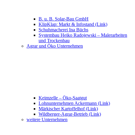
B. u. B. Solar-Bau GmbH
KlipKlap: Markt & Infostand (Link)
Schuhmacherei Ina Büchs
Systembau Heiko Radojewski – Malerarbeiten
und Trockenbau
Agrar und Öko Unternehmen
Keimzelle – Öko-Saatgut
Lohnunternehmen Ackermann (Link)
Märkischer Kartoffelhof (Link)
Wildberger-Agrar-Betrieb (Link)
weitere Unternehmen