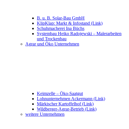
B. u. B. Solar-Bau GmbH
KlipKlap: Markt & Infostand (Link)
Schuhmacherei Ina Büchs
Systembau Heiko Radojewski – Malerarbeiten
und Trockenbau
Agrar und Öko Unternehmen
Keimzelle – Öko-Saatgut
Lohnunternehmen Ackermann (Link)
Märkischer Kartoffelhof (Link)
Wildberger-Agrar-Betrieb (Link)
weitere Unternehmen