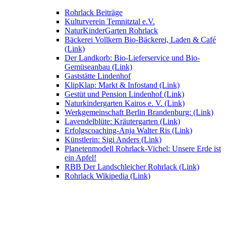
Rohrlack Beiträge
Kulturverein Temnitztal e.V.
NaturKinderGarten Rohrlack
Bäckerei Vollkern Bio-Bäckerei, Laden & Café
(Link)
Der Landkorb: Bio-Lieferservice und Bio-
Gemüseanbau (Link)
Gaststätte Lindenhof
KlipKlap: Markt & Infostand (Link)
Gestüt und Pension Lindenhof (Link)
Naturkindergarten Kairos e. V. (Link)
Werkgemeinschaft Berlin Brandenburg: (Link)
Lavendelblüte: Kräutergarten (Link)
Erfolgscoaching-Anja Walter Ris (Link)
Künstlerin: Sigi Anders (Link)
Planetenmodell Rohrlack-Vichel: Unsere Erde ist
ein Apfel!
RBB Der Landschleicher Rohrlack (Link)
Rohrlack Wikipedia (Link)