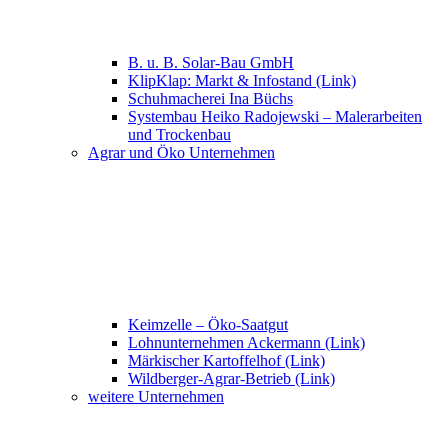
B. u. B. Solar-Bau GmbH
KlipKlap: Markt & Infostand (Link)
Schuhmacherei Ina Büchs
Systembau Heiko Radojewski – Malerarbeiten
und Trockenbau
Agrar und Öko Unternehmen
Keimzelle – Öko-Saatgut
Lohnunternehmen Ackermann (Link)
Märkischer Kartoffelhof (Link)
Wildberger-Agrar-Betrieb (Link)
weitere Unternehmen