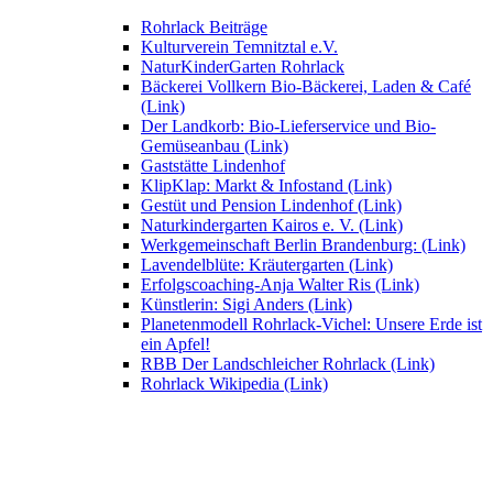
Rohrlack Beiträge
Kulturverein Temnitztal e.V.
NaturKinderGarten Rohrlack
Bäckerei Vollkern Bio-Bäckerei, Laden & Café
(Link)
Der Landkorb: Bio-Lieferservice und Bio-
Gemüseanbau (Link)
Gaststätte Lindenhof
KlipKlap: Markt & Infostand (Link)
Gestüt und Pension Lindenhof (Link)
Naturkindergarten Kairos e. V. (Link)
Werkgemeinschaft Berlin Brandenburg: (Link)
Lavendelblüte: Kräutergarten (Link)
Erfolgscoaching-Anja Walter Ris (Link)
Künstlerin: Sigi Anders (Link)
Planetenmodell Rohrlack-Vichel: Unsere Erde ist
ein Apfel!
RBB Der Landschleicher Rohrlack (Link)
Rohrlack Wikipedia (Link)