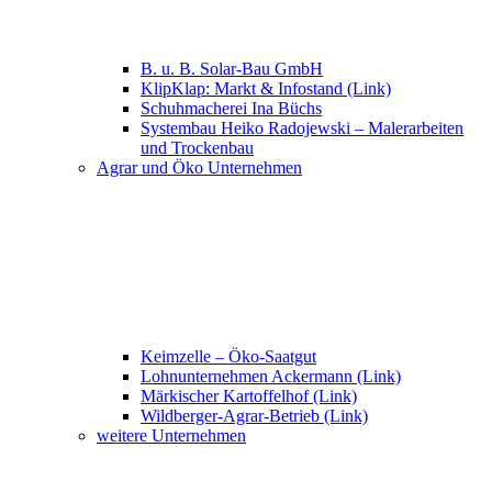
B. u. B. Solar-Bau GmbH
KlipKlap: Markt & Infostand (Link)
Schuhmacherei Ina Büchs
Systembau Heiko Radojewski – Malerarbeiten
und Trockenbau
Agrar und Öko Unternehmen
Keimzelle – Öko-Saatgut
Lohnunternehmen Ackermann (Link)
Märkischer Kartoffelhof (Link)
Wildberger-Agrar-Betrieb (Link)
weitere Unternehmen