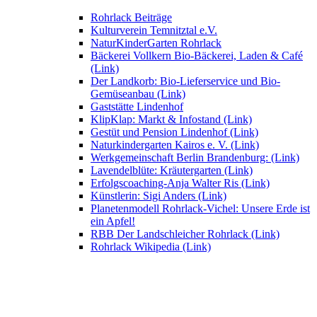
Rohrlack Beiträge
Kulturverein Temnitztal e.V.
NaturKinderGarten Rohrlack
Bäckerei Vollkern Bio-Bäckerei, Laden & Café
(Link)
Der Landkorb: Bio-Lieferservice und Bio-
Gemüseanbau (Link)
Gaststätte Lindenhof
KlipKlap: Markt & Infostand (Link)
Gestüt und Pension Lindenhof (Link)
Naturkindergarten Kairos e. V. (Link)
Werkgemeinschaft Berlin Brandenburg: (Link)
Lavendelblüte: Kräutergarten (Link)
Erfolgscoaching-Anja Walter Ris (Link)
Künstlerin: Sigi Anders (Link)
Planetenmodell Rohrlack-Vichel: Unsere Erde ist
ein Apfel!
RBB Der Landschleicher Rohrlack (Link)
Rohrlack Wikipedia (Link)