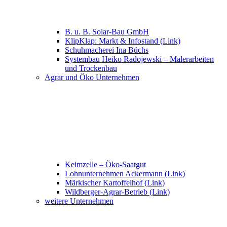
B. u. B. Solar-Bau GmbH
KlipKlap: Markt & Infostand (Link)
Schuhmacherei Ina Büchs
Systembau Heiko Radojewski – Malerarbeiten
und Trockenbau
Agrar und Öko Unternehmen
Keimzelle – Öko-Saatgut
Lohnunternehmen Ackermann (Link)
Märkischer Kartoffelhof (Link)
Wildberger-Agrar-Betrieb (Link)
weitere Unternehmen