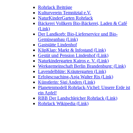
Rohrlack Beiträge
Kulturverein Temnitztal e.V.
NaturKinderGarten Rohrlack
Bäckerei Vollkern Bio-Bäckerei, Laden & Café
(Link)
Der Landkorb: Bio-Lieferservice und Bio-
Gemüseanbau (Link)
Gaststätte Lindenhof
KlipKlap: Markt & Infostand (Link)
Gestüt und Pension Lindenhof (Link)
Naturkindergarten Kairos e. V. (Link)
Werkgemeinschaft Berlin Brandenburg: (Link)
Lavendelblüte: Kräutergarten (Link)
Erfolgscoaching-Anja Walter Ris (Link)
Künstlerin: Sigi Anders (Link)
Planetenmodell Rohrlack-Vichel: Unsere Erde ist
ein Apfel!
RBB Der Landschleicher Rohrlack (Link)
Rohrlack Wikipedia (Link)