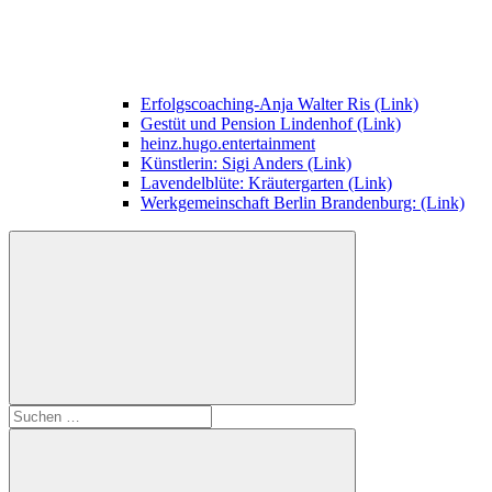
Erfolgscoaching-Anja Walter Ris (Link)
Gestüt und Pension Lindenhof (Link)
heinz.hugo.entertainment
Künstlerin: Sigi Anders (Link)
Lavendelblüte: Kräutergarten (Link)
Werkgemeinschaft Berlin Brandenburg: (Link)
Suchen
nach: