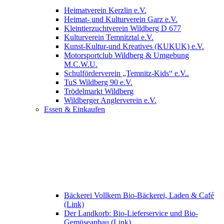
Heimatverein Kerzlin e.V.
Heimat- und Kulturverein Garz e.V.
Kleintierzuchtverein Wildberg D 677
Kulturverein Temnitztal e.V.
Kunst-Kultur-und Kreatives (KUKUK) e.V.
Motorsportclub Wildberg & Umgebung
M.C.W.U.
Schulförderverein „Temnitz-Kids“ e.V..
TuS Wildberg 90 e.V.
Trödelmarkt Wildberg
Wildberger Anglerverein e.V.
Essen & Einkaufen
Bäckerei Vollkern Bio-Bäckerei, Laden & Café
(Link)
Der Landkorb: Bio-Lieferservice und Bio-
Gemüseanbau (Link)