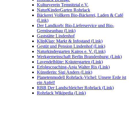
Kulturverein Temnitztal e.V.
NaturKinderGarten Rohrlack
Bäckerei Vollkern Bio-Bäckerei, Laden & Café
(Link)
Der Landkorb: Bio-Lieferservice und Bio-
Gemüseanbau (Link)
Gaststätte Lindenhof
KlipKlap: Markt & Infostand (Link)
Gestüt und Pension Lindenhof (Link)
Naturkindergarten Kairos e. V. (Link)
Werkgemeinschaft Berlin Brandenburg: (Link)
Lavendelblüte: Kräutergarten (Link)
Erfolgscoaching-Anja Walter Ris (Link)
Künstlerin: Sigi Anders (Link)
Planetenmodell Rohrlack-Vichel: Unsere Erde ist
ein Apfel!
RBB Der Landschleicher Rohrlack (Link)
Rohrlack Wikipedia (Link)