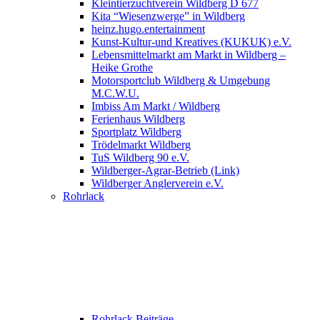
Kleintierzuchtverein Wildberg D 677
Kita “Wiesenzwerge” in Wildberg
heinz.hugo.entertainment
Kunst-Kultur-und Kreatives (KUKUK) e.V.
Lebensmittelmarkt am Markt in Wildberg –
Heike Grothe
Motorsportclub Wildberg & Umgebung
M.C.W.U.
Imbiss Am Markt / Wildberg
Ferienhaus Wildberg
Sportplatz Wildberg
Trödelmarkt Wildberg
TuS Wildberg 90 e.V.
Wildberger-Agrar-Betrieb (Link)
Wildberger Anglerverein e.V.
Rohrlack
Rohrlack Beiträge