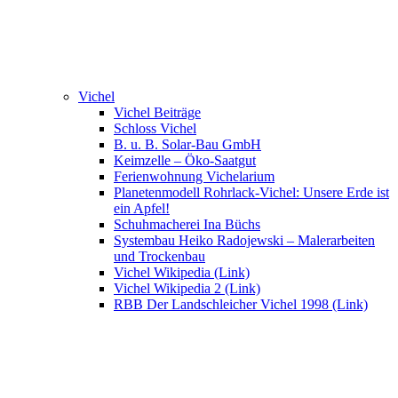
Vichel
Vichel Beiträge
Schloss Vichel
B. u. B. Solar-Bau GmbH
Keimzelle – Öko-Saatgut
Ferienwohnung Vichelarium
Planetenmodell Rohrlack-Vichel: Unsere Erde ist
ein Apfel!
Schuhmacherei Ina Büchs
Systembau Heiko Radojewski – Malerarbeiten
und Trockenbau
Vichel Wikipedia (Link)
Vichel Wikipedia 2 (Link)
RBB Der Landschleicher Vichel 1998 (Link)