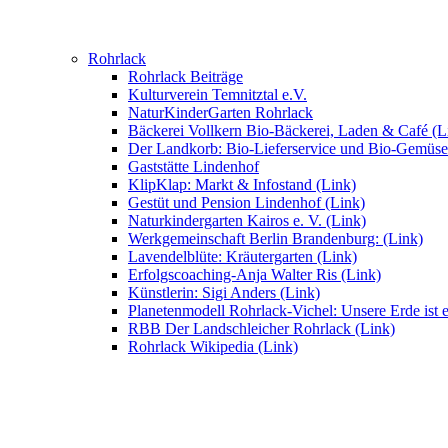
Rohrlack
Rohrlack Beiträge
Kulturverein Temnitztal e.V.
NaturKinderGarten Rohrlack
Bäckerei Vollkern Bio-Bäckerei, Laden & Café (L
Der Landkorb: Bio-Lieferservice und Bio-Gemüse
Gaststätte Lindenhof
KlipKlap: Markt & Infostand (Link)
Gestüt und Pension Lindenhof (Link)
Naturkindergarten Kairos e. V. (Link)
Werkgemeinschaft Berlin Brandenburg: (Link)
Lavendelblüte: Kräutergarten (Link)
Erfolgscoaching-Anja Walter Ris (Link)
Künstlerin: Sigi Anders (Link)
Planetenmodell Rohrlack-Vichel: Unsere Erde ist e
RBB Der Landschleicher Rohrlack (Link)
Rohrlack Wikipedia (Link)