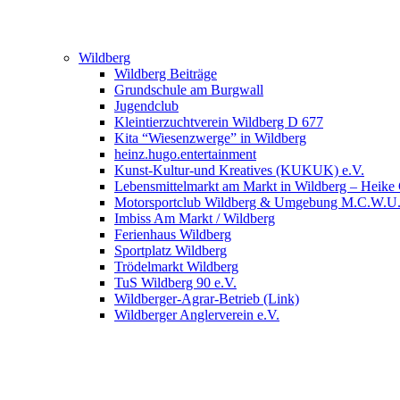
Wildberg
Wildberg Beiträge
Grundschule am Burgwall
Jugendclub
Kleintierzuchtverein Wildberg D 677
Kita “Wiesenzwerge” in Wildberg
heinz.hugo.entertainment
Kunst-Kultur-und Kreatives (KUKUK) e.V.
Lebensmittelmarkt am Markt in Wildberg – Heike
Motorsportclub Wildberg & Umgebung M.C.W.U
Imbiss Am Markt / Wildberg
Ferienhaus Wildberg
Sportplatz Wildberg
Trödelmarkt Wildberg
TuS Wildberg 90 e.V.
Wildberger-Agrar-Betrieb (Link)
Wildberger Anglerverein e.V.