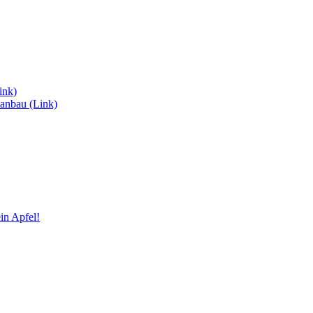
ink)
anbau (Link)
in Apfel!