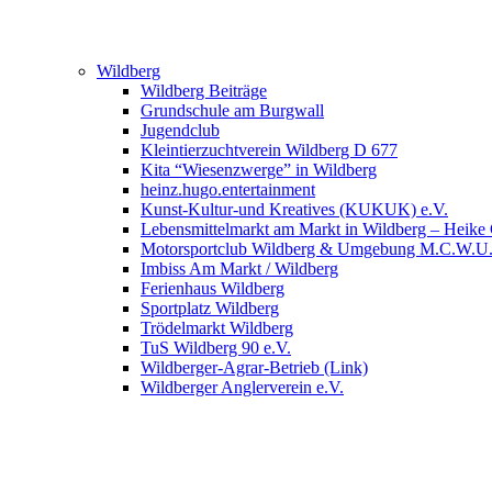
Wildberg
Wildberg Beiträge
Grundschule am Burgwall
Jugendclub
Kleintierzuchtverein Wildberg D 677
Kita “Wiesenzwerge” in Wildberg
heinz.hugo.entertainment
Kunst-Kultur-und Kreatives (KUKUK) e.V.
Lebensmittelmarkt am Markt in Wildberg – Heike
Motorsportclub Wildberg & Umgebung M.C.W.U
Imbiss Am Markt / Wildberg
Ferienhaus Wildberg
Sportplatz Wildberg
Trödelmarkt Wildberg
TuS Wildberg 90 e.V.
Wildberger-Agrar-Betrieb (Link)
Wildberger Anglerverein e.V.