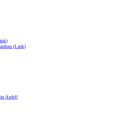
ink)
anbau (Link)
in Apfel!