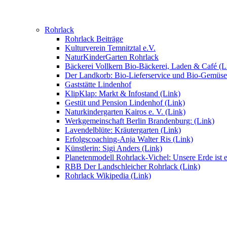
Rohrlack
Rohrlack Beiträge
Kulturverein Temnitztal e.V.
NaturKinderGarten Rohrlack
Bäckerei Vollkern Bio-Bäckerei, Laden & Café (L
Der Landkorb: Bio-Lieferservice und Bio-Gemüse
Gaststätte Lindenhof
KlipKlap: Markt & Infostand (Link)
Gestüt und Pension Lindenhof (Link)
Naturkindergarten Kairos e. V. (Link)
Werkgemeinschaft Berlin Brandenburg: (Link)
Lavendelblüte: Kräutergarten (Link)
Erfolgscoaching-Anja Walter Ris (Link)
Künstlerin: Sigi Anders (Link)
Planetenmodell Rohrlack-Vichel: Unsere Erde ist e
RBB Der Landschleicher Rohrlack (Link)
Rohrlack Wikipedia (Link)