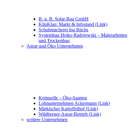
B. u. B. Solar-Bau GmbH
KlipKlap: Markt & Infostand (Link)
Schuhmacherei Ina Büchs
Systembau Heiko Radojewski – Malerarbeiten
und Trockenbau
Agrar und Öko Unternehmen
Keimzelle – Öko-Saatgut
Lohnunternehmen Ackermann (Link)
Märkischer Kartoffelhof (Link)
Wildberger-Agrar-Betrieb (Link)
weitere Unternehmen