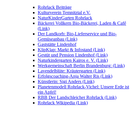
Rohrlack Beiträge
Kulturverein Temnitztal e.V.
NaturKinderGarten Rohrlack
Bäckerei Vollkern Bio-Bäckerei, Laden & Café
(Link)
Der Landkorb: Bio-Lieferservice und Bio-
Gemüseanbau (Link)
Gaststätte Lindenhof
KlipKlap: Markt & Infostand (Link)
Gestüt und Pension Lindenhof (Link)
Naturkindergarten Kairos e. V. (Link)
Werkgemeinschaft Berlin Brandenburg: (Link)
Lavendelblüte: Kräutergarten (Link)
Erfolgscoaching-Anja Walter Ris (Link)
Künstlerin: Sigi Anders (Link)
Planetenmodell Rohrlack-Vichel: Unsere Erde ist
ein Apfel!
RBB Der Landschleicher Rohrlack (Link)
Rohrlack Wikipedia (Link)