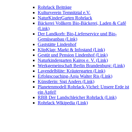
Rohrlack Beiträge
Kulturverein Temnitztal e.V.
NaturKinderGarten Rohrlack
Bäckerei Vollkern Bio-Bäckerei, Laden & Café
(Link)
Der Landkorb: Bio-Lieferservice und Bio-
Gemüseanbau (Link)
Gaststätte Lindenhof
KlipKlap: Markt & Infostand (Link)
Gestüt und Pension Lindenhof (Link)
Naturkindergarten Kairos e. V. (Link)
Werkgemeinschaft Berlin Brandenburg: (Link)
Lavendelblüte: Kräutergarten (Link)
Erfolgscoaching-Anja Walter Ris (Link)
Künstlerin: Sigi Anders (Link)
Planetenmodell Rohrlack-Vichel: Unsere Erde ist
ein Apfel!
RBB Der Landschleicher Rohrlack (Link)
Rohrlack Wikipedia (Link)