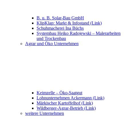
B. u. B. Solar-Bau GmbH
KlipKlap: Markt & Infostand (Link)
Schuhmacherei Ina Büchs
Systembau Heiko Radojewski – Malerarbeiten
und Trockenbau
Agrar und Öko Unternehmen
Keimzelle – Öko-Saatgut
Lohnunternehmen Ackermann (Link)
Märkischer Kartoffelhof (Link)
Wildberger-Agrar-Betrieb (Link)
weitere Unternehmen