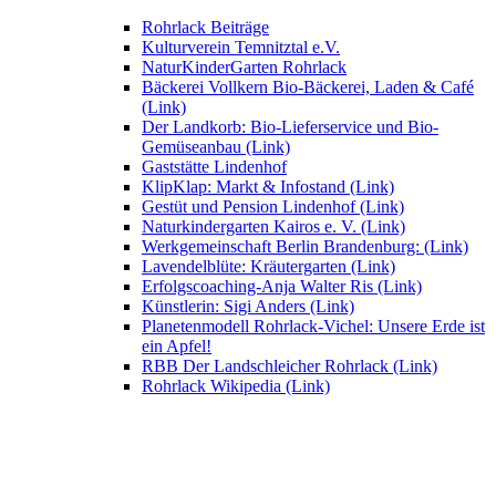
Rohrlack Beiträge
Kulturverein Temnitztal e.V.
NaturKinderGarten Rohrlack
Bäckerei Vollkern Bio-Bäckerei, Laden & Café
(Link)
Der Landkorb: Bio-Lieferservice und Bio-
Gemüseanbau (Link)
Gaststätte Lindenhof
KlipKlap: Markt & Infostand (Link)
Gestüt und Pension Lindenhof (Link)
Naturkindergarten Kairos e. V. (Link)
Werkgemeinschaft Berlin Brandenburg: (Link)
Lavendelblüte: Kräutergarten (Link)
Erfolgscoaching-Anja Walter Ris (Link)
Künstlerin: Sigi Anders (Link)
Planetenmodell Rohrlack-Vichel: Unsere Erde ist
ein Apfel!
RBB Der Landschleicher Rohrlack (Link)
Rohrlack Wikipedia (Link)