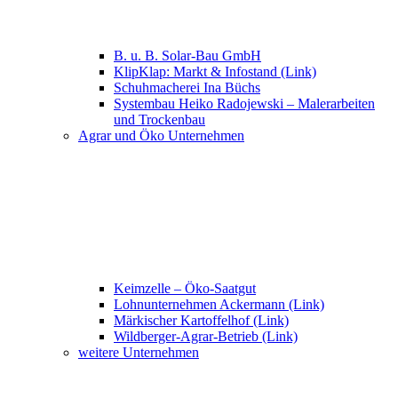
B. u. B. Solar-Bau GmbH
KlipKlap: Markt & Infostand (Link)
Schuhmacherei Ina Büchs
Systembau Heiko Radojewski – Malerarbeiten
und Trockenbau
Agrar und Öko Unternehmen
Keimzelle – Öko-Saatgut
Lohnunternehmen Ackermann (Link)
Märkischer Kartoffelhof (Link)
Wildberger-Agrar-Betrieb (Link)
weitere Unternehmen