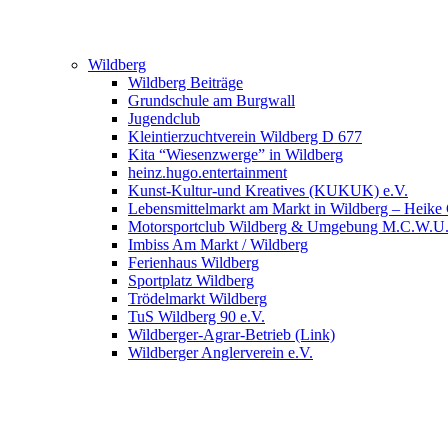
Wildberg
Wildberg Beiträge
Grundschule am Burgwall
Jugendclub
Kleintierzuchtverein Wildberg D 677
Kita “Wiesenzwerge” in Wildberg
heinz.hugo.entertainment
Kunst-Kultur-und Kreatives (KUKUK) e.V.
Lebensmittelmarkt am Markt in Wildberg – Heike
Motorsportclub Wildberg & Umgebung M.C.W.U
Imbiss Am Markt / Wildberg
Ferienhaus Wildberg
Sportplatz Wildberg
Trödelmarkt Wildberg
TuS Wildberg 90 e.V.
Wildberger-Agrar-Betrieb (Link)
Wildberger Anglerverein e.V.