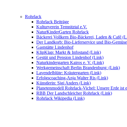
Rohrlack
Rohrlack Beiträge
Kulturverein Temnitztal e.V.
NaturKinderGarten Rohrlack
Bäckerei Vollkern Bio-Bäckerei, Laden & Café (L
Der Landkorb: Bio-Lieferservice und Bio-Gemüse
Gaststätte Lindenhof
KlipKlap: Markt & Infostand (Link)
Gestüt und Pension Lindenhof (Link)
Naturkindergarten Kairos e. V. (Link)
Werkgemeinschaft Berlin Brandenburg: (Link)
Lavendelblüte: Kräutergarten (Link)
Erfolgscoaching-Anja Walter Ris (Link)
Künstlerin: Sigi Anders (Link)
Planetenmodell Rohrlack-Vichel: Unsere Erde ist e
RBB Der Landschleicher Rohrlack (Link)
Rohrlack Wikipedia (Link)