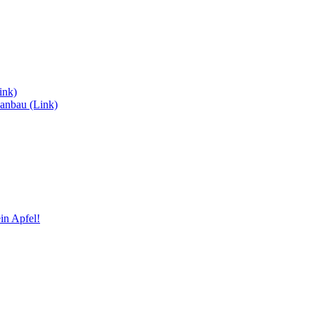
ink)
anbau (Link)
in Apfel!