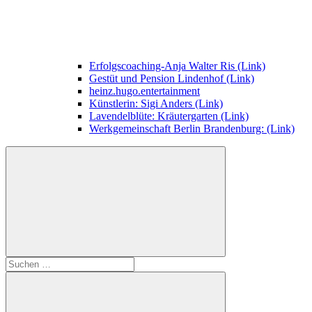
Erfolgscoaching-Anja Walter Ris (Link)
Gestüt und Pension Lindenhof (Link)
heinz.hugo.entertainment
Künstlerin: Sigi Anders (Link)
Lavendelblüte: Kräutergarten (Link)
Werkgemeinschaft Berlin Brandenburg: (Link)
Suchen
nach: