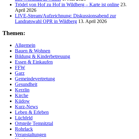
Trödel von Hof zu Hof in Wildberg – Karte ist online
23.
April 2026
LIVE-Stream/Aufzeichnung: Diskussionsabend zur
Landratswahl OPR in Wildberg
13. April 2026
Themen:
Allgemein
Bauen & Wohnen
Bildung & Kinderbetreuung
Essen & Einkaufen
FFW
Garz
Gemeindevertretung
Gesundheit
Kerzlin
Kirche
Küdow
Kurz-News
Leben & Erleben
Lüchfeld
Ortsteile Temnitztal
Rohrlack
Veranstaltungen