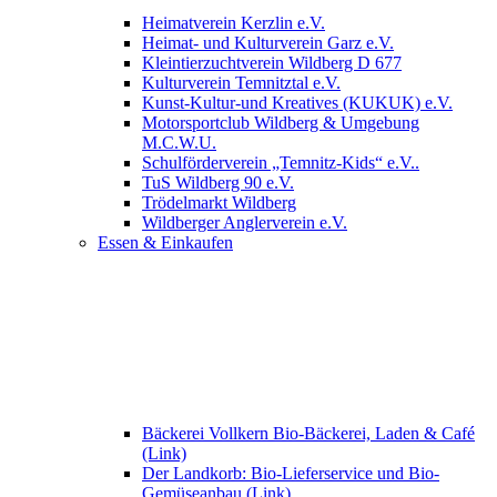
Heimatverein Kerzlin e.V.
Heimat- und Kulturverein Garz e.V.
Kleintierzuchtverein Wildberg D 677
Kulturverein Temnitztal e.V.
Kunst-Kultur-und Kreatives (KUKUK) e.V.
Motorsportclub Wildberg & Umgebung
M.C.W.U.
Schulförderverein „Temnitz-Kids“ e.V..
TuS Wildberg 90 e.V.
Trödelmarkt Wildberg
Wildberger Anglerverein e.V.
Essen & Einkaufen
Bäckerei Vollkern Bio-Bäckerei, Laden & Café
(Link)
Der Landkorb: Bio-Lieferservice und Bio-
Gemüseanbau (Link)