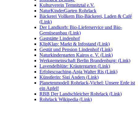
Kulturverein Temnitztal e.V.
NaturKinderGarten Rohrlack
Bäckerei Vollkern Bio-Bäckerei, Laden & Café
(Link)
Der Landkorb: Bio-Lieferservice und Bio-
Gemüseanbau (Link)
Gaststätte Lindenhof
KlipKlap: Markt & Infostand (Link)
Gestüt und Pension Lindenhof (Link)
Naturkindergarten Kairos e. V. (Link)
Werkgemeinschaft Berlin Brandenburg: (Link)
Lavendelblüte: Kräutergarten (Link)
Erfolgscoaching-Anja Walter Ris (Link)
Künstlerin: Sigi Anders (Link)
Planetenmodell Rohrlack-Vichel: Unsere Erde ist
ein Apfel!
RBB Der Landschleicher Rohrlack (Link)
Rohrlack Wikipedia (Link)