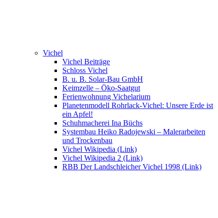
Vichel
Vichel Beiträge
Schloss Vichel
B. u. B. Solar-Bau GmbH
Keimzelle – Öko-Saatgut
Ferienwohnung Vichelarium
Planetenmodell Rohrlack-Vichel: Unsere Erde ist
ein Apfel!
Schuhmacherei Ina Büchs
Systembau Heiko Radojewski – Malerarbeiten
und Trockenbau
Vichel Wikipedia (Link)
Vichel Wikipedia 2 (Link)
RBB Der Landschleicher Vichel 1998 (Link)