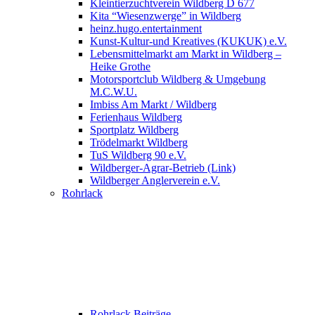
Kleintierzuchtverein Wildberg D 677
Kita “Wiesenzwerge” in Wildberg
heinz.hugo.entertainment
Kunst-Kultur-und Kreatives (KUKUK) e.V.
Lebensmittelmarkt am Markt in Wildberg –
Heike Grothe
Motorsportclub Wildberg & Umgebung
M.C.W.U.
Imbiss Am Markt / Wildberg
Ferienhaus Wildberg
Sportplatz Wildberg
Trödelmarkt Wildberg
TuS Wildberg 90 e.V.
Wildberger-Agrar-Betrieb (Link)
Wildberger Anglerverein e.V.
Rohrlack
Rohrlack Beiträge