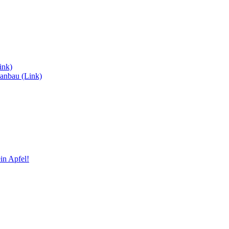
ink)
anbau (Link)
in Apfel!