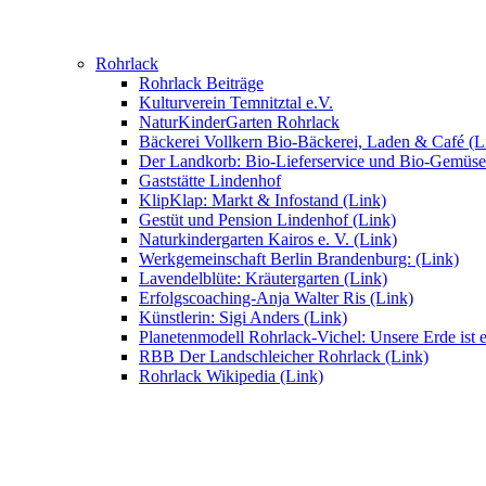
Rohrlack
Rohrlack Beiträge
Kulturverein Temnitztal e.V.
NaturKinderGarten Rohrlack
Bäckerei Vollkern Bio-Bäckerei, Laden & Café (L
Der Landkorb: Bio-Lieferservice und Bio-Gemüse
Gaststätte Lindenhof
KlipKlap: Markt & Infostand (Link)
Gestüt und Pension Lindenhof (Link)
Naturkindergarten Kairos e. V. (Link)
Werkgemeinschaft Berlin Brandenburg: (Link)
Lavendelblüte: Kräutergarten (Link)
Erfolgscoaching-Anja Walter Ris (Link)
Künstlerin: Sigi Anders (Link)
Planetenmodell Rohrlack-Vichel: Unsere Erde ist e
RBB Der Landschleicher Rohrlack (Link)
Rohrlack Wikipedia (Link)