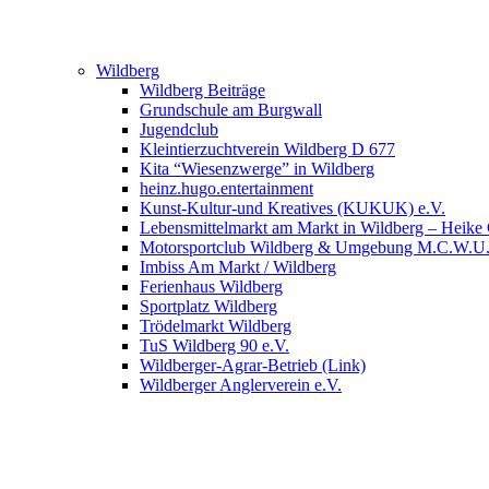
Wildberg
Wildberg Beiträge
Grundschule am Burgwall
Jugendclub
Kleintierzuchtverein Wildberg D 677
Kita “Wiesenzwerge” in Wildberg
heinz.hugo.entertainment
Kunst-Kultur-und Kreatives (KUKUK) e.V.
Lebensmittelmarkt am Markt in Wildberg – Heike
Motorsportclub Wildberg & Umgebung M.C.W.U
Imbiss Am Markt / Wildberg
Ferienhaus Wildberg
Sportplatz Wildberg
Trödelmarkt Wildberg
TuS Wildberg 90 e.V.
Wildberger-Agrar-Betrieb (Link)
Wildberger Anglerverein e.V.