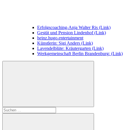
Erfolgscoaching-Anja Walter Ris (Link)
Gestüt und Pension Lindenhof (Link)
heinz.hugo.entertainment
Künstlerin: Sigi Anders (Link)
Lavendelblüte: Kräutergarten (Link)
Werkgemeinschaft Berlin Brandenburg: (Link)
Suchen
nach: