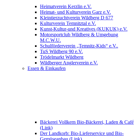
Heimatverein Kerzlin e.V.
Heimat- und Kulturverein Garz e.V.
Kleintierzuchtverein Wildberg D 677
Kulturverein Temnitztal e.V.
Kunst-Kultur-und Kreatives (KUKUK) e.V.
Motorsportclub Wildberg & Umgebung
M.C.W.U.
Schulförderverein „Temnitz-Kids“ e.V..
TuS Wildberg 90 e.V.
Trödelmarkt Wildberg
Wildberger Anglerverein e.V.
Essen & Einkaufen
Bäckerei Vollkern Bio-Bäckerei, Laden & Café
(Link)
Der Landkorb: Bio-Lieferservice und Bio-
Gemüseanbau (Link)