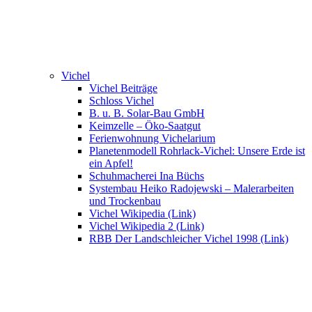
Vichel
Vichel Beiträge
Schloss Vichel
B. u. B. Solar-Bau GmbH
Keimzelle – Öko-Saatgut
Ferienwohnung Vichelarium
Planetenmodell Rohrlack-Vichel: Unsere Erde ist
ein Apfel!
Schuhmacherei Ina Büchs
Systembau Heiko Radojewski – Malerarbeiten
und Trockenbau
Vichel Wikipedia (Link)
Vichel Wikipedia 2 (Link)
RBB Der Landschleicher Vichel 1998 (Link)