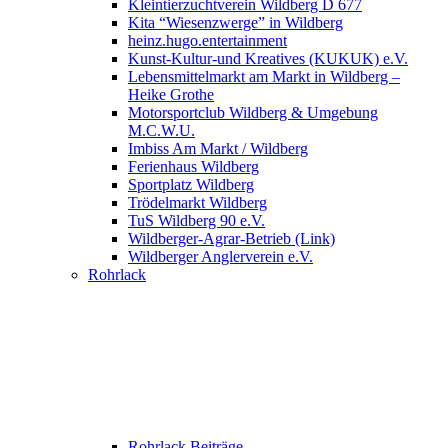
Kleintierzuchtverein Wildberg D 677
Kita “Wiesenzwerge” in Wildberg
heinz.hugo.entertainment
Kunst-Kultur-und Kreatives (KUKUK) e.V.
Lebensmittelmarkt am Markt in Wildberg –
Heike Grothe
Motorsportclub Wildberg & Umgebung
M.C.W.U.
Imbiss Am Markt / Wildberg
Ferienhaus Wildberg
Sportplatz Wildberg
Trödelmarkt Wildberg
TuS Wildberg 90 e.V.
Wildberger-Agrar-Betrieb (Link)
Wildberger Anglerverein e.V.
Rohrlack
Rohrlack Beiträge