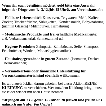
Wenn ihr euch beteiligen möchtet, gebt bitte eine Auswahl
folgender Dinge vom 1.- 3.12.(bis 15 Uhr!), am Vereinshaus ab:
–
Haltbare Lebensmittel:
Konserven, Teigwaren, Mehl, Kaffee,
Zucker, Trockenfrüchte, Süßigkeiten, Kondensmilch, Baby-nahrung
(nicht in Gläsern) / Milchpulver, Tiernahrung
–
Medizinische Produkte und frei erhältliche Medikamente:
z.B. Verbandsmaterial, Schmerzmittel u.ä.
–
Hygiene-Produkte:
Zahnpasta, Zahnbürsten, Seife, Shampoo,
Feuchttücher, Windeln, Monatshygieneartikel)
–
Haushaltsgegenstände in gutem Zustand
(Isomatten, Decken,
Thermoskannen)
–
Versandkartons oder finanzielle Unterstützung für
Verpackungsmaterial sind ebenfalls willkommen
Es wird ausdrücklich darum gebeten, bei dieser Aktion
KEINE
KLEIDUNG
zu verschicken. Wer trotzdem Kleidung bringt, muss
sie leider wieder mit nach Hause nehmen!
Wir fangen am 3.12. gegen 15 Uhr an zu packen und freuen uns
natürlich auch über Packhelfer!