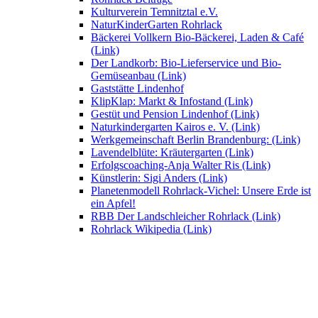
Kulturverein Temnitztal e.V.
NaturKinderGarten Rohrlack
Bäckerei Vollkern Bio-Bäckerei, Laden & Café
(Link)
Der Landkorb: Bio-Lieferservice und Bio-
Gemüseanbau (Link)
Gaststätte Lindenhof
KlipKlap: Markt & Infostand (Link)
Gestüt und Pension Lindenhof (Link)
Naturkindergarten Kairos e. V. (Link)
Werkgemeinschaft Berlin Brandenburg: (Link)
Lavendelblüte: Kräutergarten (Link)
Erfolgscoaching-Anja Walter Ris (Link)
Künstlerin: Sigi Anders (Link)
Planetenmodell Rohrlack-Vichel: Unsere Erde ist
ein Apfel!
RBB Der Landschleicher Rohrlack (Link)
Rohrlack Wikipedia (Link)