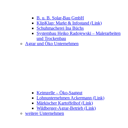
B. u. B. Solar-Bau GmbH
KlipKlap: Markt & Infostand (Link)
Schuhmacherei Ina Büchs
Systembau Heiko Radojewski – Malerarbeiten
und Trockenbau
Agrar und Öko Unternehmen
Keimzelle – Öko-Saatgut
Lohnunternehmen Ackermann (Link)
Märkischer Kartoffelhof (Link)
Wildberger-Agrar-Betrieb (Link)
weitere Unternehmen