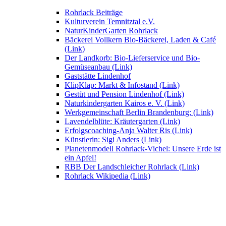
Rohrlack Beiträge
Kulturverein Temnitztal e.V.
NaturKinderGarten Rohrlack
Bäckerei Vollkern Bio-Bäckerei, Laden & Café
(Link)
Der Landkorb: Bio-Lieferservice und Bio-
Gemüseanbau (Link)
Gaststätte Lindenhof
KlipKlap: Markt & Infostand (Link)
Gestüt und Pension Lindenhof (Link)
Naturkindergarten Kairos e. V. (Link)
Werkgemeinschaft Berlin Brandenburg: (Link)
Lavendelblüte: Kräutergarten (Link)
Erfolgscoaching-Anja Walter Ris (Link)
Künstlerin: Sigi Anders (Link)
Planetenmodell Rohrlack-Vichel: Unsere Erde ist
ein Apfel!
RBB Der Landschleicher Rohrlack (Link)
Rohrlack Wikipedia (Link)