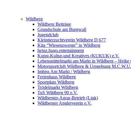
Wildberg
Wildberg Beiträge
Grundschule am Burgwall
Jugendclub
Kleintierzuchtverein Wildberg D 677
Kita “Wiesenzwerge” in Wildberg
heinz.hugo.entertainment
Kunst-Kultur-und Kreatives (KUKUK) e.V.
Lebensmittelmarkt am Markt in Wildberg – Heike
Motorsportclub Wildberg & Umgebung M.C.W.U
Imbiss Am Markt / Wildberg
Ferienhaus Wildberg
Sportplatz Wildberg
Trödelmarkt Wildberg
TuS Wildberg 90 e.V.
Wildberger-Agrar-Betrieb (Link)
Wildberger Anglerverein e.V.