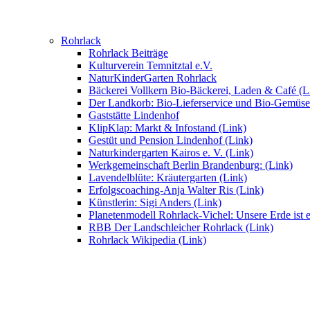
Rohrlack
Rohrlack Beiträge
Kulturverein Temnitztal e.V.
NaturKinderGarten Rohrlack
Bäckerei Vollkern Bio-Bäckerei, Laden & Café (L
Der Landkorb: Bio-Lieferservice und Bio-Gemüse
Gaststätte Lindenhof
KlipKlap: Markt & Infostand (Link)
Gestüt und Pension Lindenhof (Link)
Naturkindergarten Kairos e. V. (Link)
Werkgemeinschaft Berlin Brandenburg: (Link)
Lavendelblüte: Kräutergarten (Link)
Erfolgscoaching-Anja Walter Ris (Link)
Künstlerin: Sigi Anders (Link)
Planetenmodell Rohrlack-Vichel: Unsere Erde ist e
RBB Der Landschleicher Rohrlack (Link)
Rohrlack Wikipedia (Link)