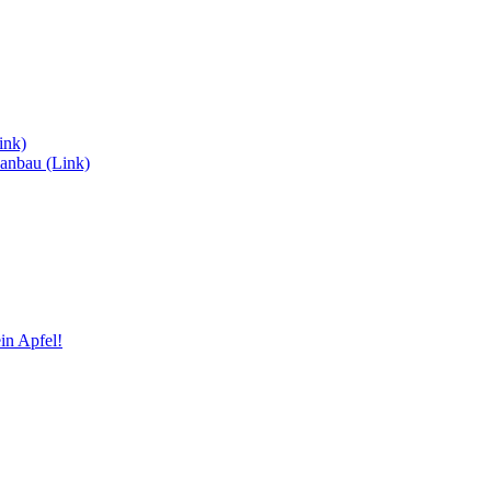
ink)
anbau (Link)
in Apfel!