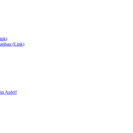
ink)
anbau (Link)
in Apfel!