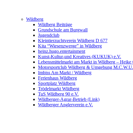
Wildberg
Wildberg Beiträge
Grundschule am Burgwall
Jugendclub
Kleintierzuchtverein Wildberg D 677
Kita “Wiesenzwerge” in Wildberg
heinz.hugo.entertainment
Kunst-Kultur-und Kreatives (KUKUK) e.V.
Lebensmittelmarkt am Markt in Wildberg – Heike
Motorsportclub Wildberg & Umgebung M.C.W.U
Imbiss Am Markt / Wildberg
Ferienhaus Wildberg
Sportplatz Wildberg
Trödelmarkt Wildberg
TuS Wildberg 90 e.V.
Wildberger-Agrar-Betrieb (Link)
Wildberger Anglerverein e.V.