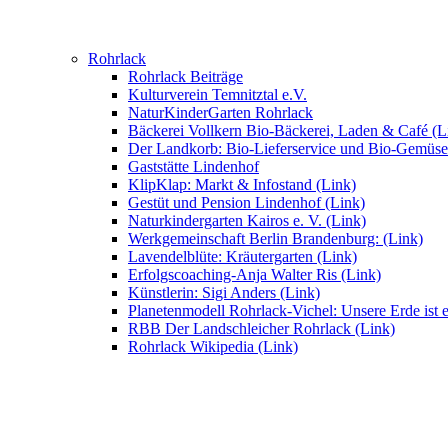
Rohrlack
Rohrlack Beiträge
Kulturverein Temnitztal e.V.
NaturKinderGarten Rohrlack
Bäckerei Vollkern Bio-Bäckerei, Laden & Café (L
Der Landkorb: Bio-Lieferservice und Bio-Gemüse
Gaststätte Lindenhof
KlipKlap: Markt & Infostand (Link)
Gestüt und Pension Lindenhof (Link)
Naturkindergarten Kairos e. V. (Link)
Werkgemeinschaft Berlin Brandenburg: (Link)
Lavendelblüte: Kräutergarten (Link)
Erfolgscoaching-Anja Walter Ris (Link)
Künstlerin: Sigi Anders (Link)
Planetenmodell Rohrlack-Vichel: Unsere Erde ist e
RBB Der Landschleicher Rohrlack (Link)
Rohrlack Wikipedia (Link)