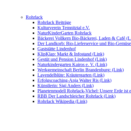
Rohrlack
Rohrlack Beiträge
Kulturverein Temnitztal e.V.
NaturKinderGarten Rohrlack
Bäckerei Vollkern Bio-Bäckerei, Laden & Café (L
Der Landkorb: Bio-Lieferservice und Bio-Gemüse
Gaststätte Lindenhof
KlipKlap: Markt & Infostand (Link)
Gestüt und Pension Lindenhof (Link)
Naturkindergarten Kairos e. V. (Link)
Werkgemeinschaft Berlin Brandenburg: (Link)
Lavendelblüte: Kräutergarten (Link)
Erfolgscoaching-Anja Walter Ris (Link)
Künstlerin: Sigi Anders (Link)
Planetenmodell Rohrlack-Vichel: Unsere Erde ist e
RBB Der Landschleicher Rohrlack (Link)
Rohrlack Wikipedia (Link)