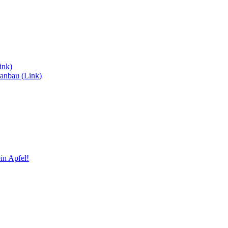
ink)
anbau (Link)
in Apfel!