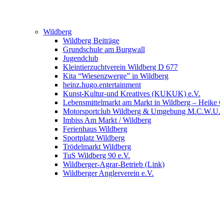
Wildberg
Wildberg Beiträge
Grundschule am Burgwall
Jugendclub
Kleintierzuchtverein Wildberg D 677
Kita “Wiesenzwerge” in Wildberg
heinz.hugo.entertainment
Kunst-Kultur-und Kreatives (KUKUK) e.V.
Lebensmittelmarkt am Markt in Wildberg – Heike
Motorsportclub Wildberg & Umgebung M.C.W.U
Imbiss Am Markt / Wildberg
Ferienhaus Wildberg
Sportplatz Wildberg
Trödelmarkt Wildberg
TuS Wildberg 90 e.V.
Wildberger-Agrar-Betrieb (Link)
Wildberger Anglerverein e.V.