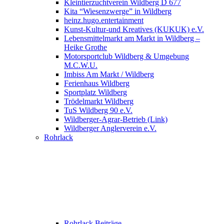
Kleintierzuchtverein Wildberg D 677
Kita “Wiesenzwerge” in Wildberg
heinz.hugo.entertainment
Kunst-Kultur-und Kreatives (KUKUK) e.V.
Lebensmittelmarkt am Markt in Wildberg –
Heike Grothe
Motorsportclub Wildberg & Umgebung
M.C.W.U.
Imbiss Am Markt / Wildberg
Ferienhaus Wildberg
Sportplatz Wildberg
Trödelmarkt Wildberg
TuS Wildberg 90 e.V.
Wildberger-Agrar-Betrieb (Link)
Wildberger Anglerverein e.V.
Rohrlack
Rohrlack Beiträge