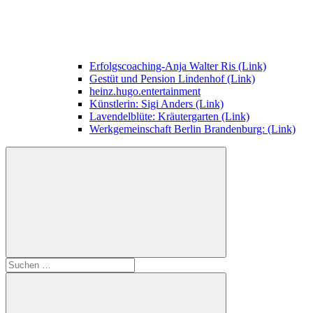
Erfolgscoaching-Anja Walter Ris (Link)
Gestüt und Pension Lindenhof (Link)
heinz.hugo.entertainment
Künstlerin: Sigi Anders (Link)
Lavendelblüte: Kräutergarten (Link)
Werkgemeinschaft Berlin Brandenburg: (Link)
Suchen
nach: