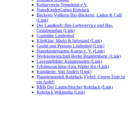
Kulturverein Temnitztal e.V.
NaturKinderGarten Rohrlack
Bäckerei Vollkern Bio-Bäckerei, Laden & Café
(Link)
Der Landkorb: Bio-Lieferservice und Bio-
Gemüseanbau (Link)
Gaststätte Lindenhof
KlipKlap: Markt & Infostand (Link)
Gestüt und Pension Lindenhof (Link)
Naturkindergarten Kairos e. V. (Link)
Werkgemeinschaft Berlin Brandenburg: (Link)
Lavendelblüte: Kräutergarten (Link)
Erfolgscoaching-Anja Walter Ris (Link)
Künstlerin: Sigi Anders (Link)
Planetenmodell Rohrlack-Vichel: Unsere Erde ist
ein Apfel!
RBB Der Landschleicher Rohrlack (Link)
Rohrlack Wikipedia (Link)