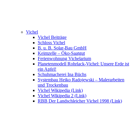
Vichel
Vichel Beiträge
Schloss Vichel
B. u. B. Solar-Bau GmbH
Keimzelle – Öko-Saatgut
Ferienwohnung Vichelarium
Planetenmodell Rohrlack-Vichel: Unsere Erde ist
ein Apfel!
Schuhmacherei Ina Büchs
Systembau Heiko Radojewski – Malerarbeiten
und Trockenbau
Vichel Wikipedia (Link)
Vichel Wikipedia 2 (Link)
RBB Der Landschleicher Vichel 1998 (Link)